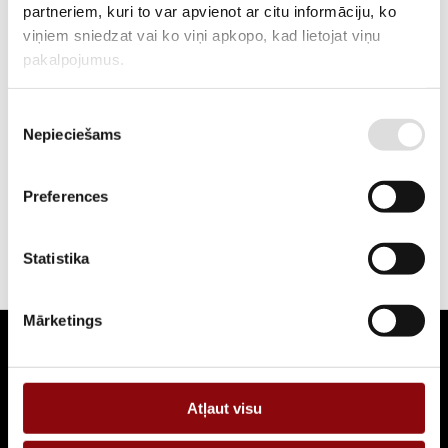
partneriem, kuri to var apvienot ar citu informāciju, ko
viņiem sniedzat vai ko viņi apkopo, kad lietojat viņu
pakalpojumus.
NO 125A LĪDZ 3200A
Piekrišanas
SIRCOVER ir manuāli vadāmi pārslēgšanas slēdži ar pozitīvu
Nepieciešams
izvēle
pārtraukuma indikatoru. Tie nodrošina slodzes pārslēgšanu starp
diviem avotiem jebkurai zemsprieguma strāvas ķēdei, kā arī drošības
izolāciju,…
Preferences
Statistika
Mārketings
Seko jaunumiem
Pieraksties, lai uzzinātu par jaunākajiem piedāvājumiem
Atļaut visu