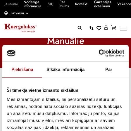
Noderīga
Par
Garantijas
Jaunumi
BUJ
Kontakti
Vakanc
informācija
mums
noteikumi
Latviešu
Manuālie
Sākumlapa
/
E-veikals
/
Elektroinstalācijas komponentes
/
Pārslēdži
/
Manuālie
Piekrišana
Sīkāka informācija
Par
Šī tīmekļa vietne izmanto sīkfailus
Mēs izmantojam sīkfailus, lai personalizētu saturu un
reklāmas, nodrošinātu sociālo saziņas līdzekļu funkcijas
un analizētu mūsu datplūsmu. Informāciju par to, kā jūs
izmantojat mūsu vietni, mēs arī kopīgojam ar saviem
sociālās saziņas līdzekļu, reklamēšanas un analīzes