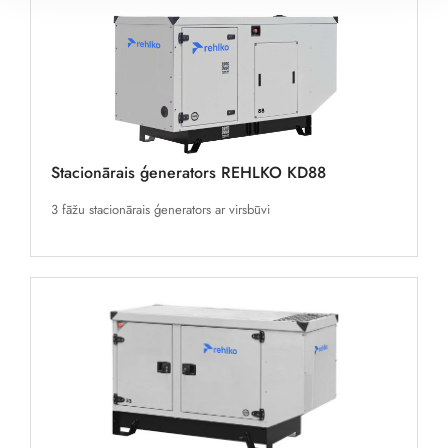
Stacionārais ģenerators REHLKO KD88
3 fāžu stacionārais ģenerators ar virsbūvi