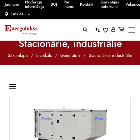
Noderīga
Par
Garantijas
Jaunumi
BUJ
Kontakti
Vakanc
informācija
mums
noteikumi
Latviešu
Stacionārie, industriālie
Sākumlapa
/
E-veikals
/
Ģeneratori
/
Stacionārie, industriālie