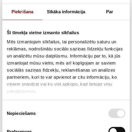
Piekrišana
Sīkāka informācija
Par
Šī tīmekļa vietne izmanto sīkfailus
Mēs izmantojam sīkfailus, lai personalizētu saturu un
reklāmas, nodrošinātu sociālo saziņas līdzekļu funkcijas
Stacionārais ģenerators REHLKO KD66
un analizētu mūsu datplūsmu. Informāciju par to, kā jūs
izmantojat mūsu vietni, mēs arī kopīgojam ar saviem
3 fāžu stacionārais ģenerators ar virsbūvi
sociālās saziņas līdzekļu, reklamēšanas un analīzes
partneriem, kuri to var apvienot ar citu informāciju, ko
viņiem sniedzat vai ko viņi apkopo, kad lietojat viņu
pakalpojumus.
Piekrišanas
Nepieciešams
izvēle
Preferences