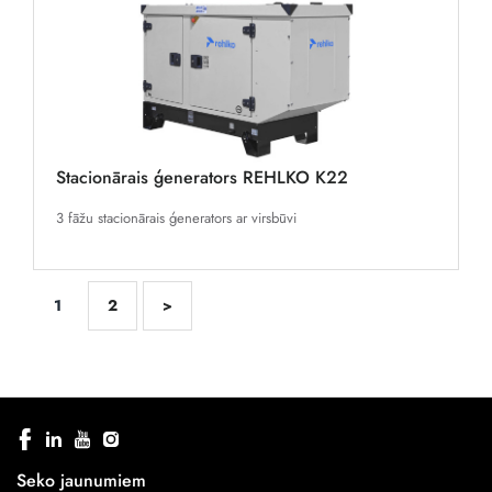
Stacionārais ģenerators REHLKO K22
3 fāžu stacionārais ģenerators ar virsbūvi
1
2
>
Seko jaunumiem