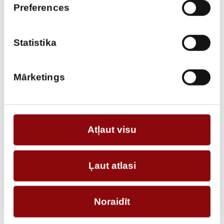
Preferences
REHLKO D300
3-phase stationary generator with canopy
Statistika
Mārketings
Atļaut visu
REHLKO KD110
Ļaut atlasi
3-phase stationary generator with canopy
Noraidīt