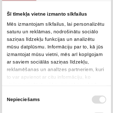
Šī tīmekļa vietne izmanto sīkfailus
Mēs izmantojam sīkfailus, lai personalizētu
saturu un reklāmas, nodrošinātu sociālo
saziņas līdzekļu funkcijas un analizētu
REHLKO KD66
mūsu datplūsmu. Informāciju par to, kā jūs
izmantojat mūsu vietni, mēs arī kopīgojam
3-phase stationary generator with canopy
ar saviem sociālās saziņas līdzekļu,
reklamēšanas un analīzes partneriem, kuri
to var apvienot ar citu informāciju, ko
viņiem sniedzat vai ko viņi apkopo, kad
lietojat viņu pakalpojumus.
Piekrišanas
Nepieciešams
izvēle