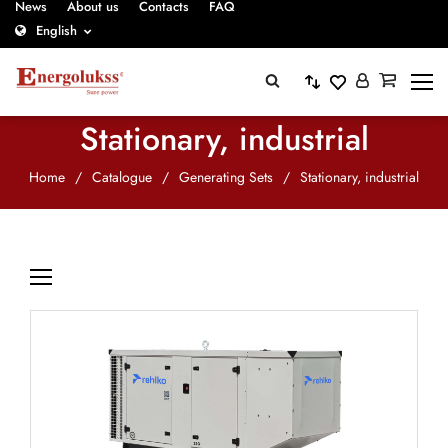
News
About us
Contacts
FAQ
English
Stationary, industrial
Home
/
Catalogue
/
Generating Sets
/
Stationary, industrial