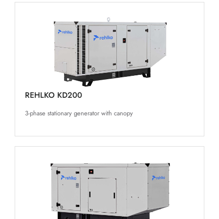
REHLKO KD200
3-phase stationary generator with canopy