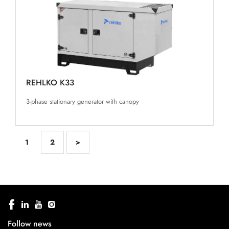
REHLKO K33
3-phase stationary generator with canopy
1
2
>
Follow news