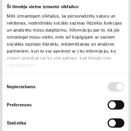
Šī tīmekļa vietne izmanto sīkfailus
Mēs izmantojam sīkfailus, lai personalizētu saturu un
reklāmas, nodrošinātu sociālo saziņas līdzekļu funkcijas
AUTOMATIC
un analizētu mūsu datplūsmu. Informāciju par to, kā jūs
Modular and compact ATyS t, tM, g, gM, p and pM from 40A to
izmantojat mūsu vietni, mēs arī kopīgojam ar saviem
3200A and STATyS for IT from 16A to 1600A.
sociālās saziņas līdzekļu, reklamēšanas un analīzes
partneriem, kuri to var apvienot ar citu informāciju, ko
viņiem sniedzat vai ko viņi apkopo, kad lietojat viņu
pakalpojumus.
Piekrišanas
Nepieciešams
izvēle
Preferences
Statistika