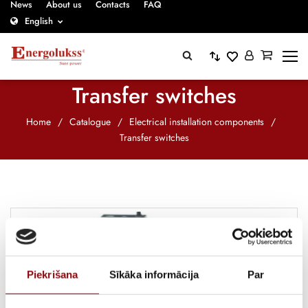
News
About us
Contacts
FAQ
English
Transfer switches
Home
/
Catalogue
/
Electrical installation components
/
Transfer switches
Piekrišana
Sīkāka informācija
Par