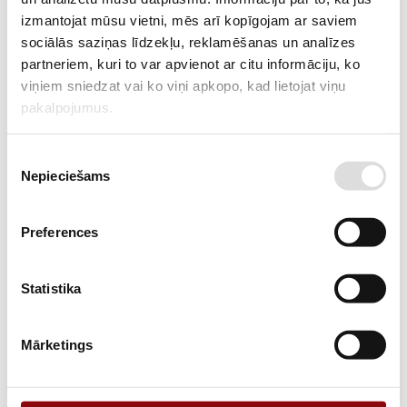
izmantojat mūsu vietni, mēs arī kopīgojam ar saviem
Used light tower - generator
sociālās saziņas līdzekļu, reklamēšanas un analīzes
partneriem, kuri to var apvienot ar citu informāciju, ko
viņiem sniedzat vai ko viņi apkopo, kad lietojat viņu
-52%
pakalpojumus.
Piekrišanas
Nepieciešams
izvēle
Preferences
3 025,00 €
6 292,00 €
Incl. VAT
Statistika
Used Generac VT8 light tower
Mārketings
Used light tower - generator