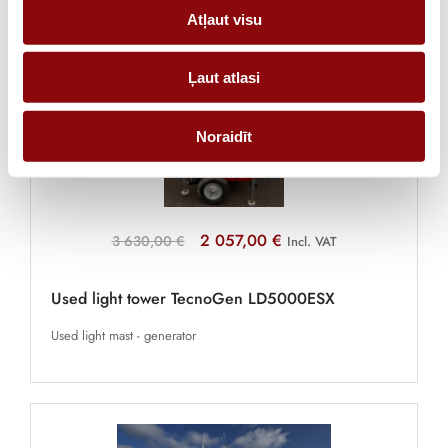
Atļaut visu
-44%
Ļaut atlasi
Noraidīt
2 057,00 €
3 630,00 €
Incl. VAT
Used light tower TecnoGen LD5000ESX
Used light mast - generator