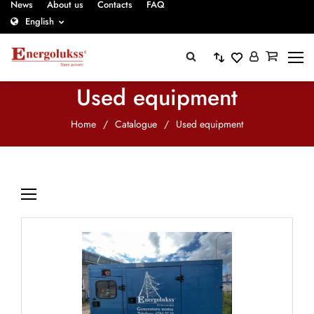
News
About us
Contacts
FAQ
English
Used equipment
Home
/
Catalogue
/
Used equipment