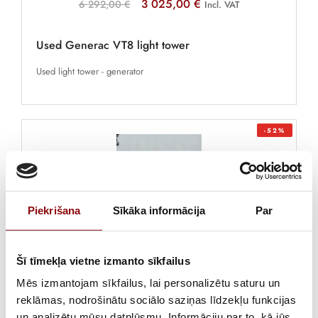
3 025,00 €
6 292,00 €
Incl. VAT
Used Generac VT8 light tower
Used light tower - generator
-52%
Piekrišana
Sīkāka informācija
Par
Šī tīmekļa vietne izmanto sīkfailus
3 025,00 €
6 292,00 €
Incl. VAT
Mēs izmantojam sīkfailus, lai personalizētu saturu un
reklāmas, nodrošinātu sociālo saziņas līdzekļu funkcijas
Used Generac VT8 light tower
un analizētu mūsu datplūsmu. Informāciju par to, kā jūs