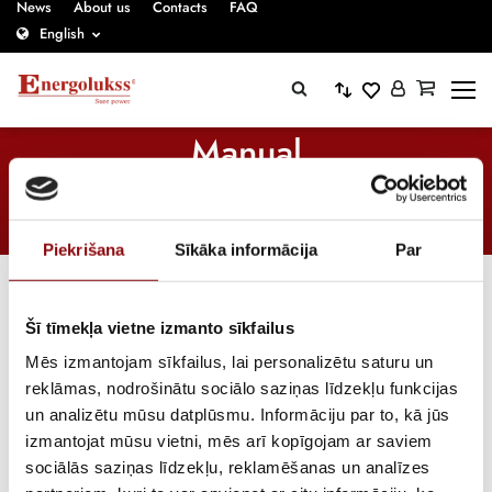
News
About us
Contacts
FAQ
English
Manual
Home
/
Catalogue
/
Electrical installation components
/
Transfer switches
/
Manual
Piekrišana
Sīkāka informācija
Par
Šī tīmekļa vietne izmanto sīkfailus
Mēs izmantojam sīkfailus, lai personalizētu saturu un
reklāmas, nodrošinātu sociālo saziņas līdzekļu funkcijas
un analizētu mūsu datplūsmu. Informāciju par to, kā jūs
izmantojat mūsu vietni, mēs arī kopīgojam ar saviem
sociālās saziņas līdzekļu, reklamēšanas un analīzes