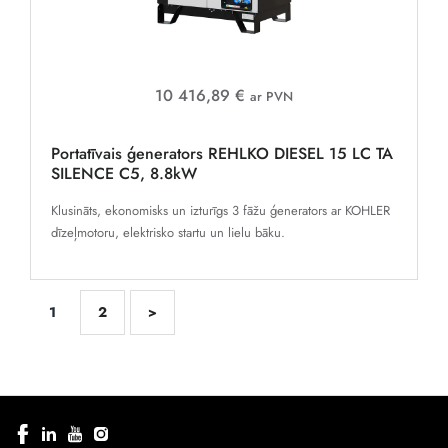
10 416,89 €
ar PVN
Portatīvais ģenerators REHLKO DIESEL 15 LC TA
SILENCE C5, 8.8kW
Klusināts, ekonomisks un izturīgs 3 fāžu ģenerators ar KOHLER
dīzeļmotoru, elektrisko startu un lielu bāku.
1
2
>