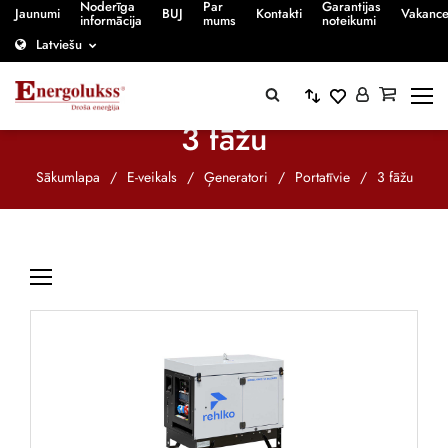
Noderīga
Par
Garantijas
Jaunumi
BUJ
Kontakti
Vakanc
informācija
mums
noteikumi
Latviešu
3 fāžu
Sākumlapa
/
E-veikals
/
Ģeneratori
/
Portatīvie
/
3 fāžu