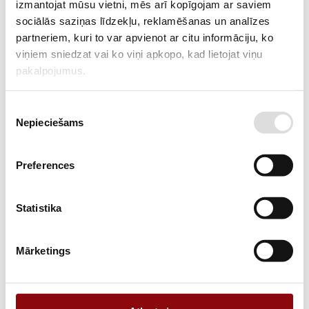
izmantojat mūsu vietni, mēs arī kopīgojam ar saviem
Budžeta klases 3 fāžu ģenerators
sociālās saziņas līdzekļu, reklamēšanas un analīzes
partneriem, kuri to var apvienot ar citu informāciju, ko
viņiem sniedzat vai ko viņi apkopo, kad lietojat viņu
pakalpojumus.
Piekrišanas
Nepieciešams
izvēle
Preferences
Statistika
1 258,40 €
ar PVN
Portatīvais ģenerators Energolukss DDS5000E-3,
Mārketings
5kW
Budžeta klases klusināts 3 fāžu ģenerators