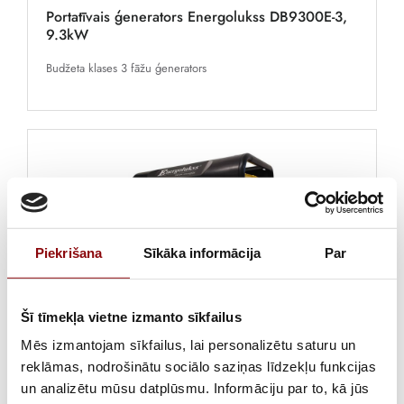
Portatīvais ģenerators Energolukss DB9300E-3,
9.3kW
Budžeta klases 3 fāžu ģenerators
Piekrišana
Sīkāka informācija
Par
Šī tīmekļa vietne izmanto sīkfailus
1 052,70 €
ar PVN
Mēs izmantojam sīkfailus, lai personalizētu saturu un
reklāmas, nodrošinātu sociālo saziņas līdzekļu funkcijas
Portatīvais ģenerators Energolukss DB8000E-3,
un analizētu mūsu datplūsmu. Informāciju par to, kā jūs
8kW