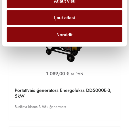
Atļaut visu
Ļaut atlasi
Noraidīt
1 089,00 €
ar PVN
Portatīvais ģenerators Energolukss DD5000E-3,
5kW
Budžeta klases 3 fāžu ģenerators