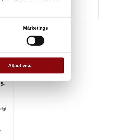
samazināšana.
Mārketings
Atļaut visu
5-
s
rīgi
,