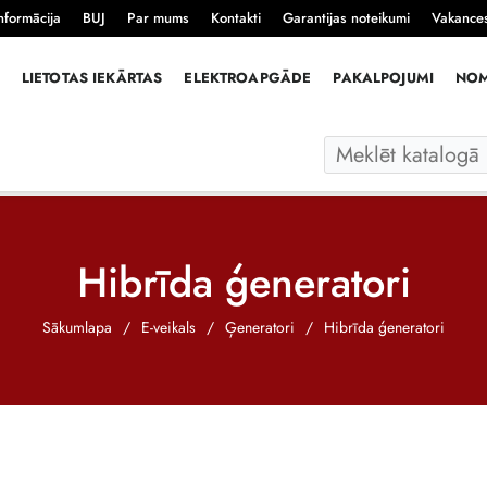
nformācija
BUJ
Par mums
Kontakti
Garantijas noteikumi
Vakance
LIETOTAS IEKĀRTAS
ELEKTROAPGĀDE
PAKALPOJUMI
NO
Hibrīda ģeneratori
Sākumlapa
/
E-veikals
/
Ģeneratori
/
Hibrīda ģeneratori