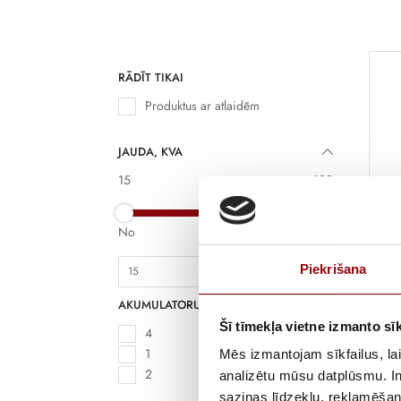
RĀDĪT TIKAI
Produktus ar atlaidēm
JAUDA, KVA
15
120
Hi
No
Līdz
2
Piekrišana
Klu
hi
AKUMULATORU SKAITS
va
Šī tīmekļa vietne izmanto sīk
el
4
ie
1
Mēs izmantojam sīkfailus, lai
uz
2
analizētu mūsu datplūsmu. In
ne
saziņas līdzekļu, reklamēšana