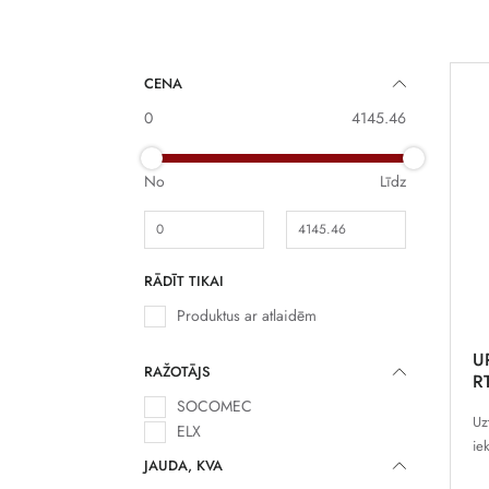
CENA
0
4145.46
No
Līdz
RĀDĪT TIKAI
Produktus ar atlaidēm
U
RAŽOTĀJS
R
SOCOMEC
Uz
ELX
ie
JAUDA, KVA