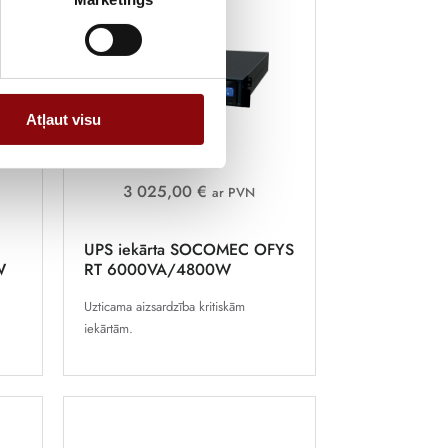
Atļaut visu
3 025,00 €
ar PVN
UPS iekārta SOCOMEC OFYS
W
RT 6000VA/4800W
Uzticama aizsardzība kritiskām
iekārtām.