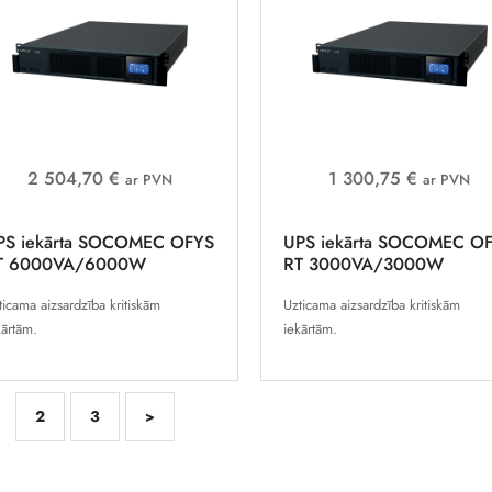
2 504,70 €
1 300,75 €
ar PVN
ar PVN
PS iekārta SOCOMEC OFYS
UPS iekārta SOCOMEC O
T 6000VA/6000W
RT 3000VA/3000W
ticama aizsardzība kritiskām
Uzticama aizsardzība kritiskām
kārtām.
iekārtām.
2
3
>