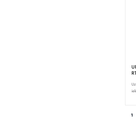
U
R
Uz
ie
1