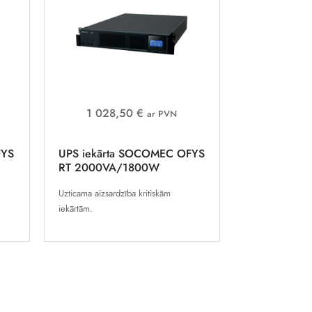
1 028,50 €
ar PVN
FYS
UPS iekārta SOCOMEC OFYS
RT 2000VA/1800W
Uzticama aizsardzība kritiskām
iekārtām.