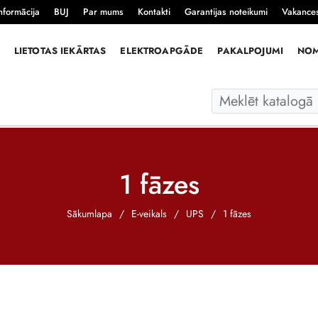
nformācija
BUJ
Par mums
Kontakti
Garantijas noteikumi
Vakance
LIETOTAS IEKĀRTAS
ELEKTROAPGĀDE
PAKALPOJUMI
NO
1 fāzes
Sākumlapa
/
E-veikals
/
UPS
/
1 fāzes