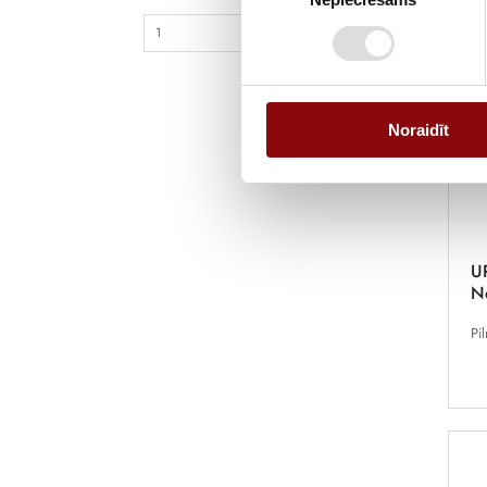
izvēle
Noraidīt
U
N
Pi