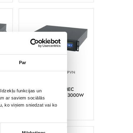
Par
1 421,75 €
ar PVN
UPS iekārta SOCOMEC
īdzekļu funkcijas un
0W
NeTYS RT 3000VA/3000W
jam ar saviem sociālās
u, ko viņiem sniedzat vai ko
Pilnīgas aizsardzības UPS.
Mārketings