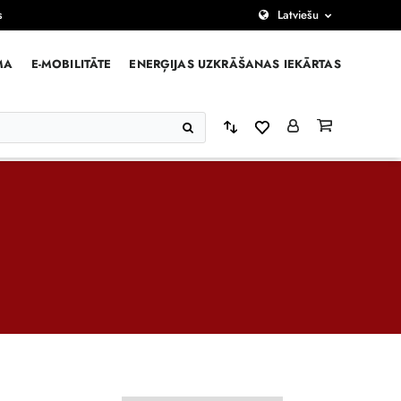
s
Latviešu
MA
E-MOBILITĀTE
ENERĢIJAS UZKRĀŠANAS IEKĀRTAS