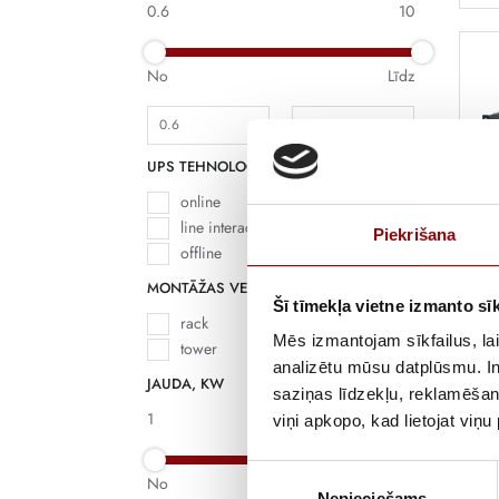
0.6
10
No
Līdz
UPS TEHNOLOĢIJA
online
line interactive
Piekrišana
offline
MONTĀŽAS VEIDS
Šī tīmekļa vietne izmanto sīk
rack
U
Mēs izmantojam sīkfailus, lai
tower
N
analizētu mūsu datplūsmu. In
JAUDA, KW
saziņas līdzekļu, reklamēšana
Pi
1
10
viņi apkopo, kad lietojat viņ
Piekrišanas
No
Līdz
Nepieciešams