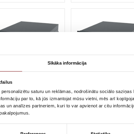
Sīkāka informācija
2 970,55 €
2 395,80 €
ar PVN
ar PVN
failus
PS iekārta SOCOMEC
UPS iekārta SOCOMEC
 personalizētu saturu un reklāmas, nodrošinātu sociālo saziņas l
eTYS RT 6000VA/6000W
NeTYS RT 5000VA/500
formāciju par to, kā jūs izmantojat mūsu vietni, mēs arī kopīgo
s un analīzes partneriem, kuri to var apvienot ar citu informācij
lnīgas aizsardzības UPS.
Pilnīgas aizsardzības UPS.
u pakalpojumus.
Preferences
Statistika