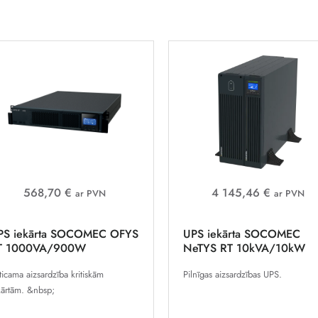
568,70 €
4 145,46 €
ar PVN
ar PVN
PS iekārta SOCOMEC OFYS
UPS iekārta SOCOMEC
T 1000VA/900W
NeTYS RT 10kVA/10kW
ticama aizsardzība kritiskām
Pilnīgas aizsardzības UPS.
kārtām. &nbsp;