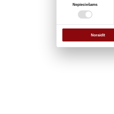
Nepieciešams
izvēle
Noraidīt