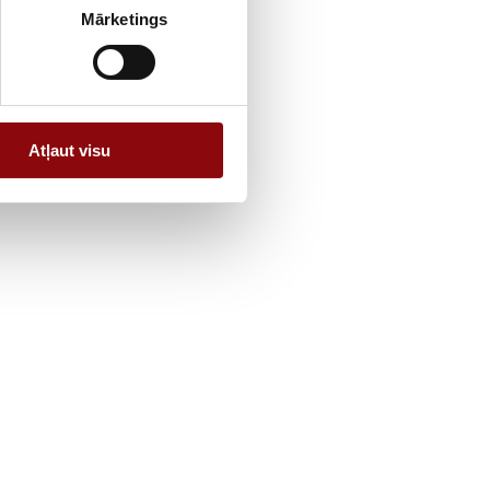
Mārketings
Atļaut visu