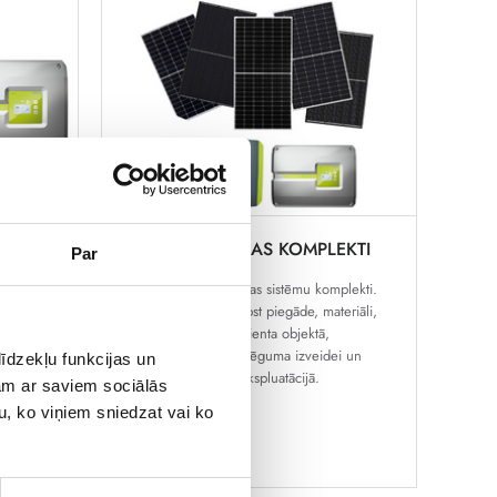
SAULES SISTĒMAS KOMPLEKTI
Par
atras
Gatavi saules enerģijas sistēmu komplekti.
aneļu
Komplekta cenā ietilpst piegāde, materiāli,
standarta
uzstādīšanas darbs klienta objektā,
oduktu
konsultācijas ST pieslēguma izveidei un
īdzekļu funkcijas un
sistēmas nodošana ekspluatācijā.
jam ar saviem sociālās
u, ko viņiem sniedzat vai ko