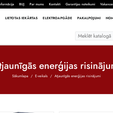
nformācija
BUJ
Par mums
Kontakti
Garantijas noteikumi
Vakance
LIETOTAS IEKĀRTAS
ELEKTROAPGĀDE
PAKALPOJUMI
NO
tjaunīgās enerģijas risināju
Sākumlapa
/
E-veikals
/
Atjaunīgās enerģijas risinājumi