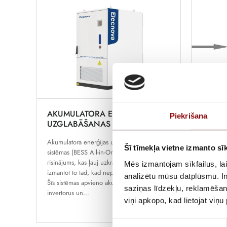
AKUMULATORA ENERĢIJAS
AKUMU
Piekrišana
UZGLABĀŠANAS SISTĒMAS
Saules e
Akumulatora enerģijas uzglabāšanas
uzticams 
Šī tīmekļa vietne izmanto sīk
sistēmas (BESS All-in-One). Mūsdienīgs
saules pa
risinājums, kas ļauj uzkrāt elektroenerģiju un
saražoto 
Mēs izmantojam sīkfailus, lai
izmantot to tad, kad nepieciešams visvairāk.
vēlāk –
analizētu mūsu datplūsmu. In
Šīs sistēmas apvieno akumulatorus,
saziņas līdzekļu, reklamēšana
invertorus un…
viņi apkopo, kad lietojat viņ
Piekrišanas