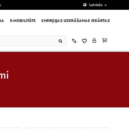
s
Latviešu
MA
E-MOBILITĀTE
ENERĢIJAS UZKRĀŠANAS IEKĀRTAS
mi