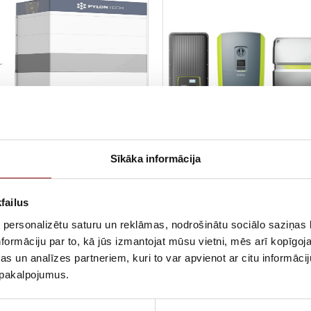
LATORI
SAULES INVERTORI
Sīkāka informācija
nerģijas akumulatori no BMZ ir
Saules invertori no KOSTAL veido k
risinājums, lai efektīvi izmantotu
saules sistēmas sirdi. Tie pārvērš p
failus
neļu saražoto enerģiju. Tie uzglabā
radīto saules enerģiju izmantojamā 
pārpalikumu un ļauj to izmantot
maiņstrāvā. Pateicoties plašajam pr
 personalizētu saturu un reklāmas, nodrošinātu sociālo saziņas l
…
klāstam, kas pieejams dažādos…
formāciju par to, kā jūs izmantojat mūsu vietni, mēs arī kopīgo
s un analīzes partneriem, kuri to var apvienot ar citu informācij
u pakalpojumus.