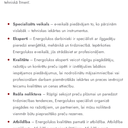
tehniskā līmenī.
Specializēts veikals
– e-veikalā piedāvājam to, ko pārzinām
vislabāk – tehniskas iekārtas un instrumentus.
Eksperti
– Energolukss darbinieki ir speciālisti ar ilggadēju
pieredzi enerģētikā, mehānikā un tirdzniecībā. Iepērkoties
Energolukss e-veikalā, jūs strādāsiet ar profesionāļiem.
Kvalitāte
– Energolukss eksperti veicot rūpīgu piegādātāju,
ražotāju un konkrētu preču izpēti ir izvēlējušies labākos
iespējamos piedāvājumus, lai nodrošinātu mājsaimniecībai vai
profesionālam darbam piemērotākās iekārtas un preces ievērojot
teicamu kvalitātes un cenas attiecību.
Reāla noliktava
– Rūpīgi sekojot preču plūsmai un paredzot
tirdzniecības tendences, Energolukss speciālisti organizē
piegādes no ražotājiem, un partneriem, lai mūsu noliktavā
vienmēr būtu pieprasītāko preču rezerves.
Atbildība
– Energolukss kvalitātes pamatā ir atbildība. Atbildība