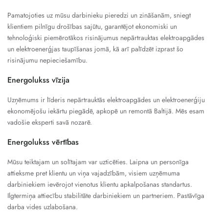
Pamatojoties uz mūsu darbinieku pieredzi un zināšanām, sniegt
klientiem pilnīgu drošības sajūtu, garantējot ekonomiski un
tehnoloģiski piemērotākos risinājumus nepārtrauktas elektroapgādes
un elektroenerģjas taupīšanas jomā, kā arī palīdzēt izprast šo
risinājumu nepieciešamību.
Energolukss vīzija
Uzņēmums ir līderis nepārtrauktās elektroapgādes un elektroenerģiju
ekonomējošu iekārtu piegādē, apkopē un remontā Baltijā. Mēs esam
vadošie eksperti savā nozarē.
Energolukss vērtības
Mūsu teiktajam un solītajam var uzticēties. Laipna un personīga
attieksme pret klientu un viņa vajadzībām, visiem uzņēmuma
darbiniekiem ievērojot vienotus klientu apkalpošanas standartus.
Ilgtermiņa attiecību stabilitāte darbiniekiem un partneriem. Pastāvīga
darba vides uzlabošana.