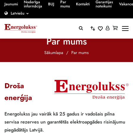
Noderīga
Par
Garantijas
Jaunumi
BUJ
Kontakti
Vakanc
informācija
mums
noteikumi
Latviešu
Par mums
Sākumlapa
/
Par mums
Droša
enerģija
Energolukss jau vairāk kā 25 gadus ir vadošais pilna
servisa rezerves un garantētās elektroapgādes risinājumu
piegādātājs Latvijā.