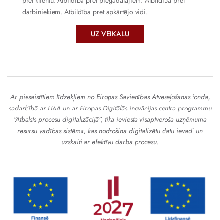
pret klientu. Atbildība pret piegādātājiem. Atbildība pret
darbiniekiem. Atbildība pret apkārtējo vidi.
UZ VEIKALU
Ar piesaistītiem līdzekļiem no Eiropas Savienības Atveseļošanas fonda,
sadarbībā ar LIAA un ar Eiropas Digitālās inovācijas centra programmu
“Atbalsts procesu digitalizācijā”, tika ieviesta visaptveroša uzņēmuma
resursu vadības sistēma, kas nodrošina digitalizētu datu ievadi un
uzskaiti ar efektīvu darba procesu.