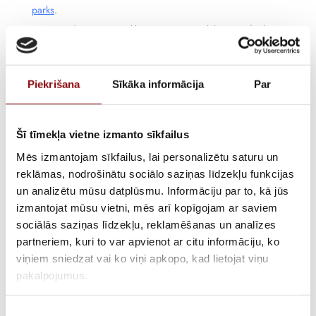
parks
.
2004. gadā uzņēmums kļūst par Latvijas Elektroenerģētiķu un
Energobūvnieku Asociācijas biedru.
2005 – 2006. gadā notiek garantētās barošanas tīkla
rekonstrukcija Ķeguma HES, Pļaviņu HES un Rīgas HES.
Piekrišana
Sīkāka informācija
Par
2007. gadā AS “Rīgas ūdens” tiek piegādāti un uzstādīti 3
ģeneratori ar kopējo jaudu 4 620 kVA.
Šī tīmekļa vietne izmanto sīkfailus
2007. gadā saņemta
Socomec
oficiālā pārstāvja Latvijā licence.
2008. gadā piegādāti un uzstādīti 3 x 1 000 kVA ģeneratori datu
Mēs izmantojam sīkfailus, lai personalizētu saturu un
centram DEAC.
reklāmas, nodrošinātu sociālo saziņas līdzekļu funkcijas
un analizētu mūsu datplūsmu. Informāciju par to, kā jūs
2008. gadā uzsākta
reaktīvās jaudas kompensācijas
(RJK) iekārtu
izmantojat mūsu vietni, mēs arī kopīgojam ar saviem
izstrāde un ražošana.
sociālās saziņas līdzekļu, reklamēšanas un analīzes
2011. gadā tiek uzsākta
Socomec
energoefektivitātes un kontroles
partneriem, kuri to var apvienot ar citu informāciju, ko
iekārtu izplatīšana.
viņiem sniedzat vai ko viņi apkopo, kad lietojat viņu
2012. gadā piegādāti un uzstādīti 3 x 880 kVA ģeneratori
pakalpojumus.
Lattelecom (tet).
2014. gadā uzsākta
ELX
iekārtu tirdzniecība un izveidota lielākā
Piekrišanas