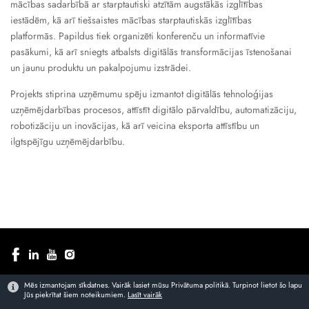
mācības sadarbībā ar starptautiski atzītām augstākās izglītības
iestādēm, kā arī tiešsaistes mācības starptautiskās izglītības
platformās. Papildus tiek organizēti konferenču un informatīvie
pasākumi, kā arī sniegts atbalsts digitālās transformācijas īstenošanai
un jaunu produktu un pakalpojumu izstrādei.
Projekts stiprina uzņēmumu spēju izmantot digitālās tehnoloģijas
uzņēmējdarbības procesos, attīstīt digitālo pārvaldību, automatizāciju,
robotizāciju un inovācijas, kā arī veicina eksporta attīstību un
ilgtspējīgu uzņēmējdarbību.
Seko jaunumiem
Mēs izmantojam sīkdatnes. Vairāk lasiet mūsu Privātuma politikā. Turpinot lietot šo lapu
Pieraksties, lai uzzinātu par jaunākajiem piedāvājumiem
Jūs piekrītat šiem noteikumiem.
Lasīt vairāk