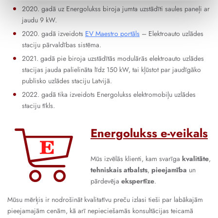
2020. gadā uz Energolukss biroja jumta uzstādīti saules paneļi ar
jaudu 9 kW.
2020. gadā izveidots
EV Maestro portāls
– Elektroauto uzlādes
staciju pārvaldības sistēma.
2021. gadā pie biroja uzstādītās modulārās elektroauto uzlādes
stacijas jauda palielināta līdz 150 kW, tai kļūstot par jaudīgāko
publisko uzlādes staciju Latvijā.
2022. gadā tika izveidots Energolukss elektromobiļu uzlādes
staciju tīkls.
Energolukss e-veikals
Mūs izvēlās klienti, kam svarīga
kvalitāte
,
tehniskais atbalsts
,
pieejamība
un
pārdevēja
ekspertīze
.
Mūsu mērķis ir nodrošināt kvalitatīvu preču izlasi tieši par labākajām
pieejamajām cenām, kā arī nepieciešamās konsultācijas teicamā