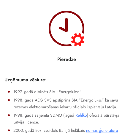
Pieredze
Uzņēmuma vēsture:
1997. gadā dibināts SIA “Energolukss”.
1998. gadā AEG SVS apstiprina SIA “Energolukss” kā savu
rezerves elektrobarošanas iekārtu oficiālo izplatītāju Latvijā.
1998. gadā saņemta SDMO (tagad
Rehlko
) oficiālā pārstāvja
Latvijā licence.
2000. gadā tiek izveidots Baltijā lielākais
nomas ģeneratoru