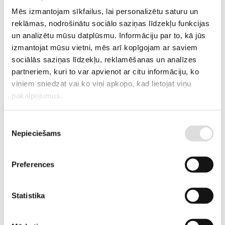
Mēs izmantojam sīkfailus, lai personalizētu saturu un
reklāmas, nodrošinātu sociālo saziņas līdzekļu funkcijas
NO 125 LĪDZ 3200A
un analizētu mūsu datplūsmu. Informāciju par to, kā jūs
izmantojat mūsu vietni, mēs arī kopīgojam ar saviem
Slodzes pārtraukšanas slēdži no 125A līdz 3200A.
sociālās saziņas līdzekļu, reklamēšanas un analīzes
partneriem, kuri to var apvienot ar citu informāciju, ko
viņiem sniedzat vai ko viņi apkopo, kad lietojat viņu
pakalpojumus.
Piekrišanas
Nepieciešams
izvēle
Preferences
Statistika
MODULĀRIE LĪDZ 160A
Modulārie slodzes pārtraukšanas slēdži līdz 160A.