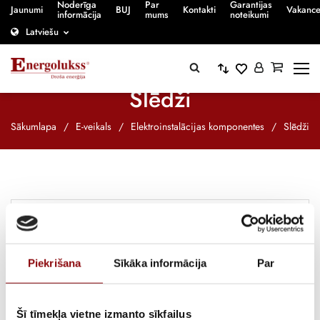
Noderīga
Par
Garantijas
Jaunumi
BUJ
Kontakti
Vakanc
informācija
mums
noteikumi
Latviešu
Slēdži
Sākumlapa
/
E-veikals
/
Elektroinstalācijas komponentes
/
Slēdži
Piekrišana
Sīkāka informācija
Par
Šī tīmekļa vietne izmanto sīkfailus