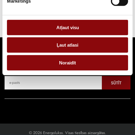
Mārketings
Atļaut visu
Ļaut atlasi
Seko jaunumiem
Noraidīt
Pieraksties, lai uzzinātu par jaunākajiem piedāvājumiem
SŪTĪT
© 2026 Energolukss. Visas tiesības aizsargātas.