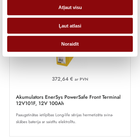
Atļaut visu
Ļaut atlasi
Noraidīt
372,64 €
ar PVN
Akumulators EnerSys PowerSafe Front Terminal
12V101F, 12V 100Ah
Paaugstinātas ietilpības Long-life sērijas hermetizēta svina-
skābes baterija ar saistītu elektrolītu.