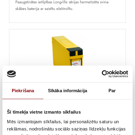
Paaugstinātas ietilpības Long-life sērijas hermetizēta svina-
skābes baterija ar saistītu elektrolītu.
Piekrišana
Sīkāka informācija
Par
504,70 €
ar PVN
Akumulators EnerSys PowerSafe Front Terminal
Šī tīmekļa vietne izmanto sīkfailus
12V155FS, 12V 150Ah
Mēs izmantojam sīkfailus, lai personalizētu saturu un
Paaugstinātas ietilpības Long-life sērijas hermetizēta svina-
reklāmas, nodrošinātu sociālo saziņas līdzekļu funkcijas
skābes baterija ar saistītu elektrolītu.