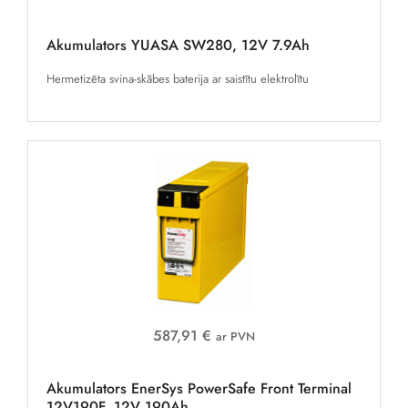
Akumulators YUASA SW280, 12V 7.9Ah
Hermetizēta svina-skābes baterija ar saistītu elektrolītu
587,91 €
ar PVN
Akumulators EnerSys PowerSafe Front Terminal
12V190F, 12V 190Ah