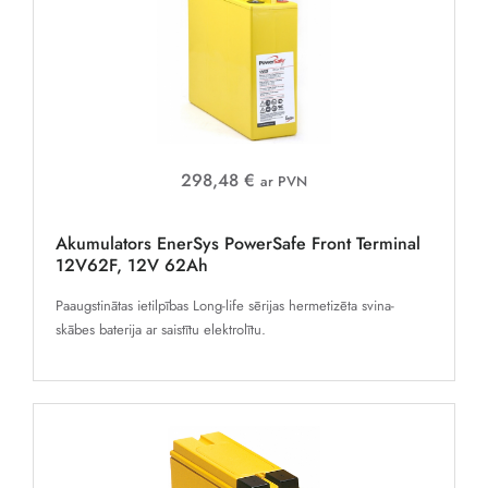
298,48 €
ar PVN
Akumulators EnerSys PowerSafe Front Terminal
12V62F, 12V 62Ah
Paaugstinātas ietilpības Long-life sērijas hermetizēta svina-
skābes baterija ar saistītu elektrolītu.