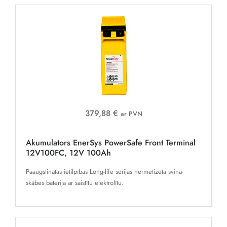
379,88 €
ar PVN
Akumulators EnerSys PowerSafe Front Terminal
12V100FC, 12V 100Ah
Paaugstinātas ietilpības Long-life sērijas hermetizēta svina-
skābes baterija ar saistītu elektrolītu.