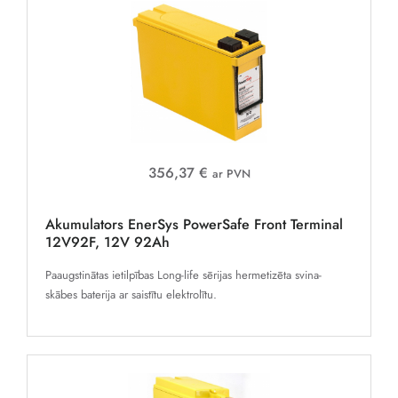
356,37 €
ar PVN
Akumulators EnerSys PowerSafe Front Terminal
12V92F, 12V 92Ah
Paaugstinātas ietilpības Long-life sērijas hermetizēta svina-
skābes baterija ar saistītu elektrolītu.