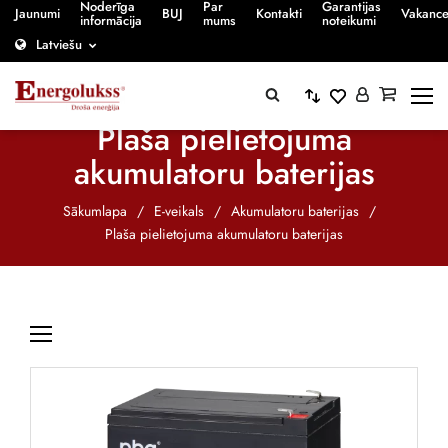
Noderīga
Par
Garantijas
Jaunumi
BUJ
Kontakti
Vakanc
informācija
mums
noteikumi
Latviešu
Plaša pielietojuma
akumulatoru baterijas
Sākumlapa
/
E-veikals
/
Akumulatoru baterijas
/
Plaša pielietojuma akumulatoru baterijas