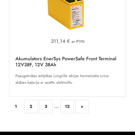
311,14 €
ar PVN
Akumulators EnerSys PowerSafe Front Terminal
12V38F, 12V 38Ah
Paaugstinātas ietilpības Long-life sērijas hermetizēta svina-
skābes baterija ar saistītu elektrolītu
1
2
3
...
12
>