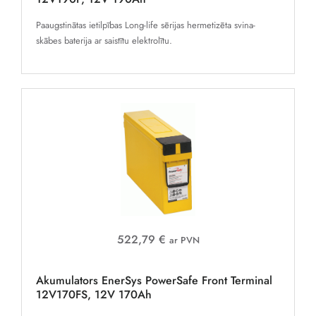
Paaugstinātas ietilpības Long-life sērijas hermetizēta svina-
skābes baterija ar saistītu elektrolītu.
522,79 €
ar PVN
Akumulators EnerSys PowerSafe Front Terminal
12V170FS, 12V 170Ah