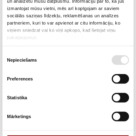
un analizētu mūsu datplūsmu. Informāciju par to, kā jūs
izmantojat mūsu vietni, mēs arī kopīgojam ar saviem
sociālās saziņas līdzekļu, reklamēšanas un analīzes
partneriem, kuri to var apvienot ar citu informāciju, ko
viņiem sniedzat vai ko viņi apkopo, kad lietojat viņu
pakalpojumus.
Piekrišanas
Nepieciešams
izvēle
Preferences
448,62 €
ar PVN
Statistika
Akumulators EnerSys PowerSafe Front Terminal
12V125F, 12V 125Ah
Mārketings
Paaugstinātas ietilpības Long-life sērijas hermetizēta svina-
skābes baterija ar saistītu elektrolītu.