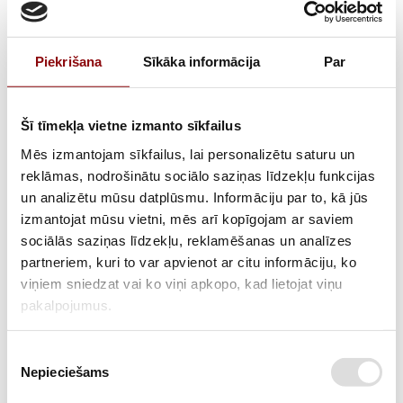
Piekrišana
Sīkāka informācija
Par
Akumulators VARTA 12V 180Ah 1000A
Šī tīmekļa vietne izmanto sīkfailus
Mēs izmantojam sīkfailus, lai personalizētu saturu un
reklāmas, nodrošinātu sociālo saziņas līdzekļu funkcijas
un analizētu mūsu datplūsmu. Informāciju par to, kā jūs
izmantojat mūsu vietni, mēs arī kopīgojam ar saviem
sociālās saziņas līdzekļu, reklamēšanas un analīzes
partneriem, kuri to var apvienot ar citu informāciju, ko
viņiem sniedzat vai ko viņi apkopo, kad lietojat viņu
Akumulators YUASA YBX5019 Silver High
pakalpojumus.
Performance 12V 100Ah 900A
Starta akumulatoru baterijas YUASA 12V 100Ah/900A
Piekrišanas
Nepieciešams
izvēle