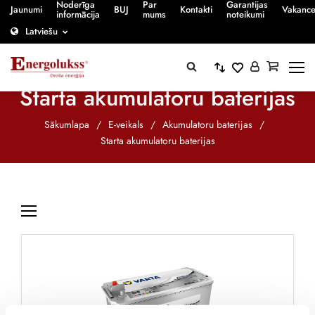
Noderīga
Par
Garantijas
Jaunumi
BUJ
Kontakti
Vakanc
informācija
mums
noteikumi
Latviešu
Starta akumulatoru baterijas
Sākumlapa
/
E-veikals
/
Akumulatoru baterijas
/
Starta akumulatoru baterijas