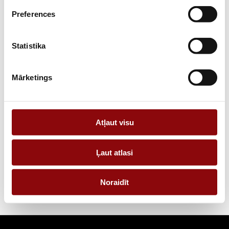
Preferences
Statistika
Mārketings
Akumulators YUASA YBX5096 Silver High
Performance 12V 80Ah 740A
Atļaut visu
Starta akumulatoru baterijas YUASA 12V 80Ah/740A
Ļaut atlasi
1
Noraidīt