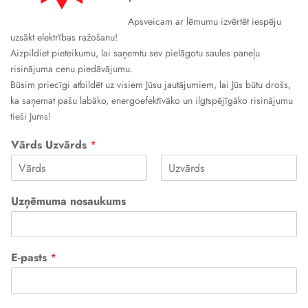
Apsveicam ar lēmumu izvērtēt iespēju
uzsākt elektrības ražošanu!
Aizpildiet pieteikumu, lai saņemtu sev pielāgotu saules paneļu
risinājuma cenu piedāvājumu.
Būsim priecīgi atbildēt uz visiem Jūsu jautājumiem, lai Jūs būtu drošs,
ka saņemat pašu labāko, energoefektīvāko un ilgtspējīgāko risinājumu
tieši Jums!
Vārds Uzvārds
*
First
Last
Uzņēmuma nosaukums
E-pasts
*