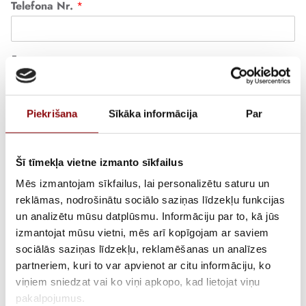
Telefona Nr.
*
Ēkas adrese
*
Iela, ielas Nr., māju nosaukums, pilsēta, ciems, novads
Piekrišana
Sīkāka informācija
Par
Plānotais montāžas veids
Plakans jumts (>=3°)
Slīps jumts
Zeme
Šī tīmekļa vietne izmanto sīkfailus
Cits
Mēs izmantojam sīkfailus, lai personalizētu saturu un
Varat izvēlēties vairākus.
reklāmas, nodrošinātu sociālo saziņas līdzekļu funkcijas
Jumta segums, ja montāža uz jumta
un analizētu mūsu datplūsmu. Informāciju par to, kā jūs
izmantojat mūsu vietni, mēs arī kopīgojam ar saviem
sociālās saziņas līdzekļu, reklamēšanas un analīzes
Šīfera, metāla, dakstiņu, bitumena šindeļu, u.c.
partneriem, kuri to var apvienot ar citu informāciju, ko
viņiem sniedzat vai ko viņi apkopo, kad lietojat viņu
Jumta slīpums grādos, ja montāža uz slīpa jumta
pakalpojumus.