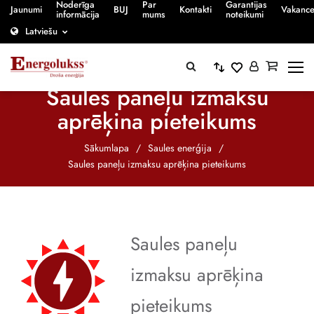
Noderīga
Par
Garantijas
Jaunumi
BUJ
Kontakti
Vakanc
informācija
mums
noteikumi
Latviešu
Saules paneļu izmaksu
aprēķina pieteikums
Sākumlapa
/
Saules enerģija
/
Saules paneļu izmaksu aprēķina pieteikums
Saules paneļu
izmaksu aprēķina
pieteikums