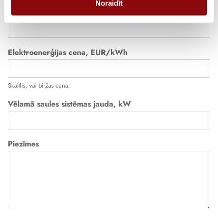
Noraidīt
Ēkas elektroenerģijas patēriņš, kWh/gadā
*
Elektroenerģijas cena, EUR/kWh
Skaitlis, vai biržas cena.
Vēlamā saules sistēmas jauda, kW
Piezīmes