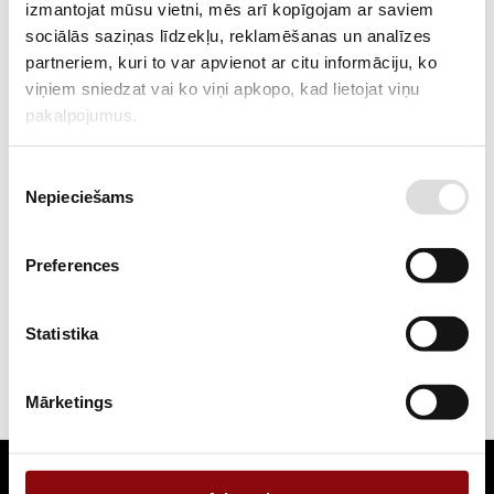
izmantojat mūsu vietni, mēs arī kopīgojam ar saviem
sociālās saziņas līdzekļu, reklamēšanas un analīzes
partneriem, kuri to var apvienot ar citu informāciju, ko
82,52 €
103,72 €
ar PVN
viņiem sniedzat vai ko viņi apkopo, kad lietojat viņu
pakalpojumus.
Impulsu barošanas bloks DRT-240-48 Mean Well
48V 5A 240W 3-fāzu stiprināms uz DIN sliedes
Piekrišanas
Nepieciešams
izvēle
AC-DC Industrial DIN rail power supply; Output 48Vdc at 5A;
metal case; 3-phase input; DRT-240-48 is succeeded by TDR-
240-48.
Preferences
Statistika
1
Mārketings