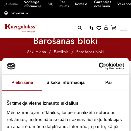
Noderīga
Par
Garantijas
Jaunumi
BUJ
Kontakti
Vakanc
informācija
mums
noteikumi
Latviešu
Barošanas bloki
Sākumlapa
/
E-veikals
/
Barošanas bloki
Piekrišana
Sīkāka informācija
Par
-21%
Šī tīmekļa vietne izmanto sīkfailus
Mēs izmantojam sīkfailus, lai personalizētu saturu un
reklāmas, nodrošinātu sociālo saziņas līdzekļu funkcijas
un analizētu mūsu datplūsmu. Informāciju par to, kā jūs