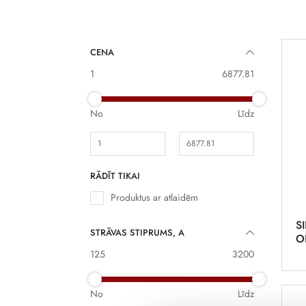
CENA
1
6877.81
No
Līdz
RĀDĪT TIKAI
Produktus ar atlaidēm
S
STRĀVAS STIPRUMS, A
O
125
3200
No
Līdz