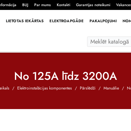
nformācija
BUJ
Par mums
Kontakti
Garantijas noteikumi
Vakance
LIETOTAS IEKĀRTAS
ELEKTROAPGĀDE
PAKALPOJUMI
NO
No 125A līdz 3200A
eikals
/
Elektroinstalācijas komponentes
/
Pārslēdži
/
Manuālie
/
No