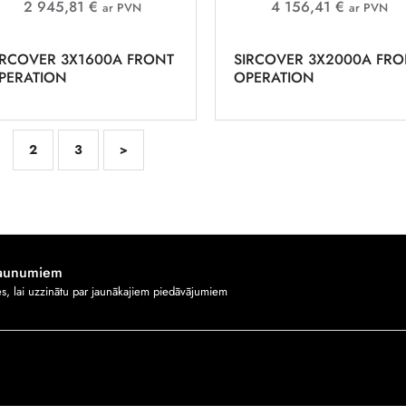
2 945,81 €
4 156,41 €
ar PVN
ar PVN
IRCOVER 3X1600A FRONT
SIRCOVER 3X2000A FR
PERATION
OPERATION
2
3
>
jaunumiem
ies, lai uzzinātu par jaunākajiem piedāvājumiem