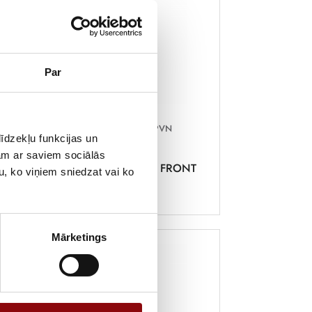
Par
751,42 €
ar PVN
īdzekļu funkcijas un
jam ar saviem sociālās
T
SIRCOVER 3X630A FRONT
u, ko viņiem sniedzat vai ko
OPERATION
Mārketings