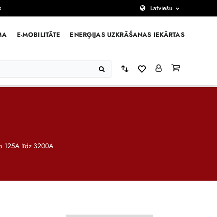
s
Latviešu
MA
E-MOBILITĀTE
ENERĢIJAS UZKRĀŠANAS IEKĀRTAS
 125A līdz 3200A