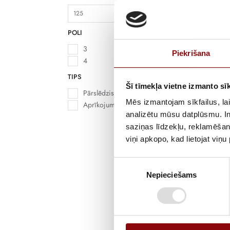
POLI
3
Piekrišana
4
TIPS
Šī tīmekļa vietne izmanto sīk
Pārslēdzis
Mēs izmantojam sīkfailus, lai
Aprīkojums
analizētu mūsu datplūsmu. In
S
saziņas līdzekļu, reklamēšana
O
viņi apkopo, kad lietojat viņ
Piekrišanas
Nepieciešams
izvēle