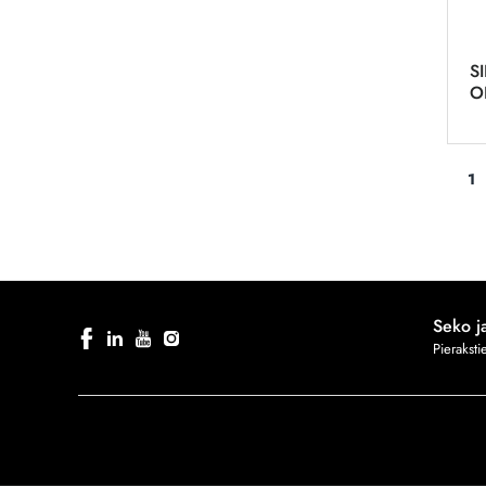
S
O
1
Seko 
Pierakst