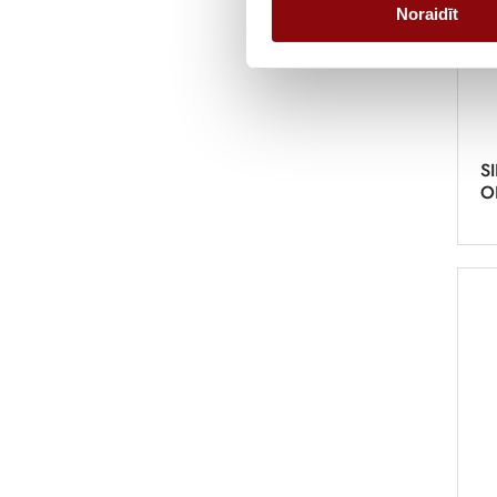
Noraidīt
S
O