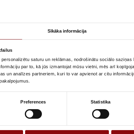
Sīkāka informācija
failus
299,33 €
476,91 €
ar PVN
ar PVN
 personalizētu saturu un reklāmas, nodrošinātu sociālo saziņas l
formāciju par to, kā jūs izmantojat mūsu vietni, mēs arī kopīgo
IRCOVER 3X250A FRONT
SIRCOVER 3X400A FRON
s un analīzes partneriem, kuri to var apvienot ar citu informācij
PERATION
OPERATION
u pakalpojumus.
Preferences
Statistika