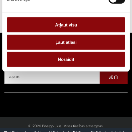
Strāvas ģeneratoru diennakts noma. Pilna servisa pakalpojums 24/7.
Atļaut visu
Ļaut atlasi
Seko jaunumiem
Noraidīt
Pieraksties, lai uzzinātu par jaunākajiem piedāvājumiem
SŪTĪT
© 2026 Energolukss. Visas tiesības aizsargātas.