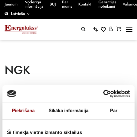
Noderīga
Par
Garantijas
Jaunumi
BUJ
Kontakti
Vakanc
informācija
mums
noteikumi
Latviešu
NGK
Sākumlapa
/
Piekrišana
Sīkāka informācija
Par
NGK
Šī tīmekļa vietne izmanto sīkfailus