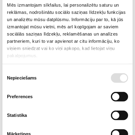
Mēs izmantojam sīkfailus, lai personalizētu saturu un
reklāmas, nodrošinātu sociālo saziņas līdzekļu funkcijas
un analizētu mūsu datplūsmu. Informāciju par to, kā jūs
Skatīt vairāk
izmantojat mūsu vietni, mēs arī kopīgojam ar saviem
E-veikals
sociālās saziņas līdzekļu, reklamēšanas un analīzes
partneriem, kuri to var apvienot ar citu informāciju, ko
Garantētās un rezerves elektroapgādes risinājumi - UPS un ģeneratori,
viņiem sniedzat vai ko viņi apkopo, kad lietojat viņu
akumulatoru baterijas, sūkņi, elektraouto uzlādes iekārtas,
pakalpojumus.
elektroinstalācijas komponentes, u.c.
Piekrišanas
Skatīt vairāk
Nepieciešams
izvēle
Sūkņi
Sūkņi ar benzīna vai dīzeļdegvielas dzinējiem priekš tīra, netīra un
Preferences
dubļaina ūdens un ķimikālijām.
Statistika
Skatīt vairāk
Noma
Mārketings