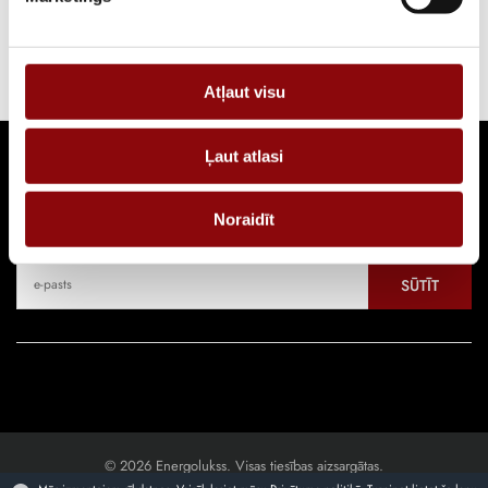
Strāvas ģeneratoru diennakts noma. Pilna servisa pakalpojums 24/7.
Atļaut visu
Ļaut atlasi
Seko jaunumiem
Noraidīt
Pieraksties, lai uzzinātu par jaunākajiem piedāvājumiem
SŪTĪT
© 2026 Energolukss. Visas tiesības aizsargātas.