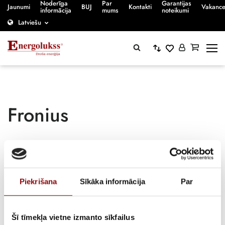
Noderīga
Par
Garantijas
Jaunumi
BUJ
Kontakti
Vakanc
informācija
mums
noteikumi
Latviešu
Fronius
Sākumlapa
/
Piekrišana
Sīkāka informācija
Par
Fronius
Šī tīmekļa vietne izmanto sīkfailus