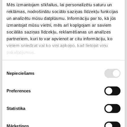
Mēs izmantojam sīkfailus, lai personalizētu saturu un
reklāmas, nodrošinātu sociālo saziņas līdzekļu funkcijas
un analizētu mūsu datplūsmu. Informāciju par to, kā jūs
Skatīt vairāk
izmantojat mūsu vietni, mēs arī kopīgojam ar saviem
E-veikals
sociālās saziņas līdzekļu, reklamēšanas un analīzes
partneriem, kuri to var apvienot ar citu informāciju, ko
Garantētās un rezerves elektroapgādes risinājumi - UPS un ģeneratori,
viņiem sniedzat vai ko viņi apkopo, kad lietojat viņu
akumulatoru baterijas, sūkņi, elektraouto uzlādes iekārtas,
pakalpojumus.
elektroinstalācijas komponentes, u.c.
Piekrišanas
Skatīt vairāk
Nepieciešams
izvēle
Sūkņi
Sūkņi ar benzīna vai dīzeļdegvielas dzinējiem priekš tīra, netīra un
Preferences
dubļaina ūdens un ķimikālijām.
Statistika
Skatīt vairāk
Noma
Mārketings