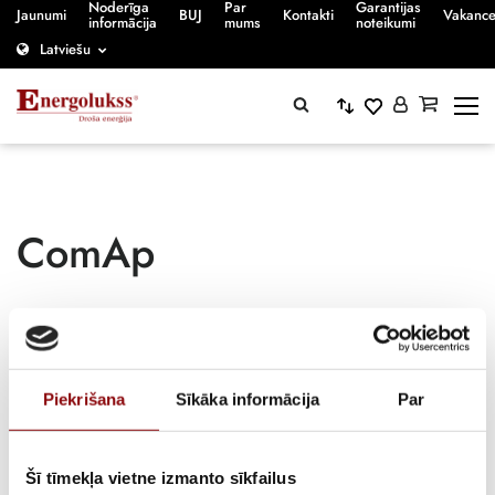
Noderīga
Par
Garantijas
Jaunumi
BUJ
Kontakti
Vakanc
informācija
mums
noteikumi
Latviešu
ComAp
Sākumlapa
/
Piekrišana
Sīkāka informācija
Par
ComAp
Šī tīmekļa vietne izmanto sīkfailus