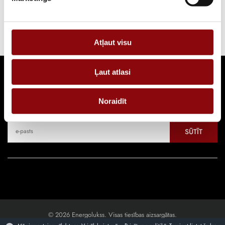
Strāvas ģeneratoru diennakts noma. Pilna servisa pakalpojums 24/7.
Atļaut visu
Ļaut atlasi
Seko jaunumiem
Noraidīt
Pieraksties, lai uzzinātu par jaunākajiem piedāvājumiem
SŪTĪT
© 2026 Energolukss. Visas tiesības aizsargātas.