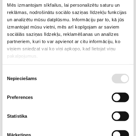
Mēs izmantojam sīkfailus, lai personalizētu saturu un
reklāmas, nodrošinātu sociālo saziņas līdzekļu funkcijas
un analizētu mūsu datplūsmu. Informāciju par to, kā jūs
Skatīt vairāk
izmantojat mūsu vietni, mēs arī kopīgojam ar saviem
E-veikals
sociālās saziņas līdzekļu, reklamēšanas un analīzes
partneriem, kuri to var apvienot ar citu informāciju, ko
Garantētās un rezerves elektroapgādes risinājumi - UPS un ģeneratori,
viņiem sniedzat vai ko viņi apkopo, kad lietojat viņu
akumulatoru baterijas, sūkņi, elektraouto uzlādes iekārtas,
pakalpojumus.
elektroinstalācijas komponentes, u.c.
Piekrišanas
Skatīt vairāk
Nepieciešams
izvēle
Sūkņi
Sūkņi ar benzīna vai dīzeļdegvielas dzinējiem priekš tīra, netīra un
Preferences
dubļaina ūdens un ķimikālijām.
Statistika
Skatīt vairāk
Noma
Mārketings