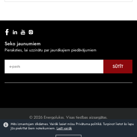
Seko jaunumiem
Pieraksties, lai uzzinātu par jaunākajiem piedāvājumiem
SŪTĪT
© 2026 Energolukss. Visas tiesības aizsargātas.
Mēs izmantojam sīkdatnes. Vairāk lasiet mūsu Privātuma politikā. Turpinot lietot šo lapu
Jūs piekrītat šiem noteikumiem.
Lasīt vairāk
Mājaslapas izstrāde