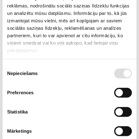
reklāmas, nodrošinātu sociālo saziņas līdzekļu funkcijas
RAŽOTĀJA KODS
NPL38-12I
un analizētu mūsu datplūsmu. Informāciju par to, kā jūs
izmantojat mūsu vietni, mēs arī kopīgojam ar saviem
PIEGĀDES LAIKS, JA PRECE NAV
3-6 nedēļas
NOLIKTAVĀ RĪGĀ
sociālās saziņas līdzekļu, reklamēšanas un analīzes
partneriem, kuri to var apvienot ar citu informāciju, ko
APRAKSTS
viņiem sniedzat vai ko viņi apkopo, kad lietojat viņu
YUASA ražotās akumulatoru baterijas ir neapkalpojamas hermetizētas
pakalpojumus.
svina-skābes baterijas ar saistītu elektrolītu. Tās ir pieļaujams novietot
arī darbam horizontālā stāvoklī (uz sāniem). Darbības ilgums 10-12
Piekrišanas
gadi pie darba temperatūras 25 C
Nepieciešams
izvēle
Preferences
Statistika
PIEVIENOT GROZAM
Mārketings
Informācija