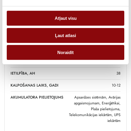
SVARS
14.2 kg
Atļaut visu
IZMĒRI
19.7x16.5x17 cm
Ļaut atlasi
RAŽOTĀJS
YUASA
SPRIEGUMS, V
12
Noraidīt
AKUMULATORA TIPS
AGM
IETILPĪBA, AH
38
KALPOŠANAS LAIKS, GADI
10-12
AKUMULATORA PIELIETOJUMS
Apsardzes sistēmām, Avārijas
apgaismojumam, Enerģētikai,
Plaša pielietojuma,
Telekomunikācijas iekārtām, UPS
iekārtām