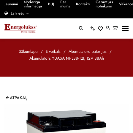
Noderīga
Par
Garantijas
Jaunumi
BUJ
Kontakti
Vakanc
informācija
mums
noteikumi
Latviešu
Sākumlapa
/
E-veikals
/
Akumulatoru baterijas
/
Akumulators YUASA NPL38-12I, 12V 38Ah
ATPAKAĻ