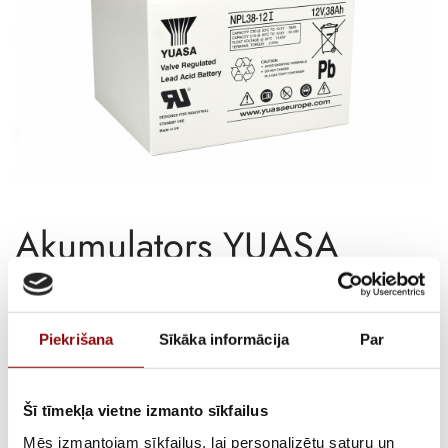
Akumulators YUASA
NPL38-12I, 12V 38Ah
€
137,87
ar PVN
Piekrišana
Sīkāka informācija
Par
ATLIKUMS
Pieejams pēc pasūtījuma
Šī tīmekļa vietne izmanto sīkfailus
ARTIKULS
15154541
Mēs izmantojam sīkfailus, lai personalizētu saturu un