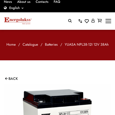
News
About us
Contacts
FAQ
English
Home
/
Catalogue
/
Batteries
/
YUASA NPL38-12I 12V 38Ah
BACK