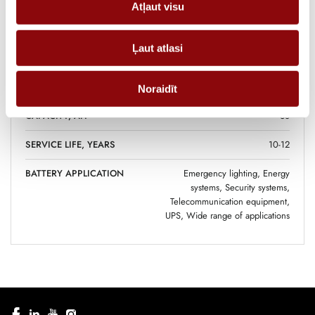
DIMENSIONS
19.7x16.5x17 cm
Atļaut visu
MANUFACTURER
YUASA
Ļaut atlasi
VOLTAGE, V
12
BATTERY TYPE
AGM
Noraidīt
CAPACITY, AH
38
SERVICE LIFE, YEARS
10-12
BATTERY APPLICATION
Emergency lighting, Energy
systems, Security systems,
Telecommunication equipment,
UPS, Wide range of applications