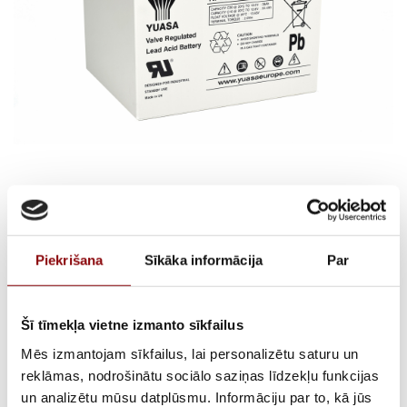
YUASA NPL38-12I 12V
38Ah
Piekrišana
Sīkāka informācija
Par
€
137,87
Incl. VAT
Šī tīmekļa vietne izmanto sīkfailus
AVAILABILITY
Available on backorder
Mēs izmantojam sīkfailus, lai personalizētu saturu un
SKU
15154541
reklāmas, nodrošinātu sociālo saziņas līdzekļu funkcijas
un analizētu mūsu datplūsmu. Informāciju par to, kā jūs