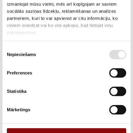
MANUFACTURER CODE
izmantojat mūsu vietni, mēs arī kopīgojam ar saviem
sociālās saziņas līdzekļu, reklamēšanas un analīzes
DELIVERY TIME IF THE PRODUCT
3-6 weeks
partneriem, kuri to var apvienot ar citu informāciju, ko
IS NOT IN STOCK IN RIGA
viņiem sniedzat vai ko viņi apkopo, kad lietojat viņu
DESCRIPTION
pakalpojumus.
These YUASA-manufactured batteries are maintenance-free sealed
lead-acid batteries with immobilized electrolyte. They can be placed
Piekrišanas
Nepieciešams
horizontally (on their sides) for operation. The service life is 10-12
izvēle
years at an operating temperature of 25°C.
Preferences
ADD TO CART
Statistika
Information
Mārketings
WEIGHT
14.2 kg