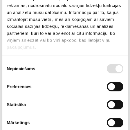
reklāmas, nodrošinātu sociālo saziņas līdzekļu funkcijas
RAŽOTĀJA KODS
NPL100-12
un analizētu mūsu datplūsmu. Informāciju par to, kā jūs
izmantojat mūsu vietni, mēs arī kopīgojam ar saviem
PIEGĀDES LAIKS, JA PRECE NAV
3-6 nedēļas
NOLIKTAVĀ RĪGĀ
sociālās saziņas līdzekļu, reklamēšanas un analīzes
partneriem, kuri to var apvienot ar citu informāciju, ko
APRAKSTS
viņiem sniedzat vai ko viņi apkopo, kad lietojat viņu
YUASA ražotās akumulatoru baterijas ir neapkalpojamas hermetizētas
pakalpojumus.
svina-skābes baterijas ar saistītu elektrolītu. Tās ir pieļaujams novietot
arī darbam horizontālā stāvoklī (uz sāniem). Darbības ilgums 10-12
Piekrišanas
gadi pie darba temperatūras 25 C
Nepieciešams
izvēle
Preferences
Statistika
PIEVIENOT GROZAM
Mārketings
Informācija