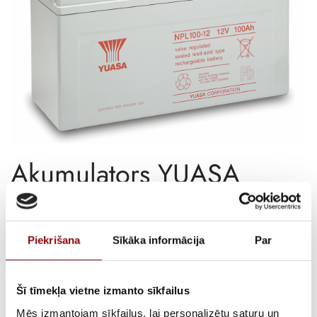
Akumulators YUASA
NPL100-12, 12V 100Ah
€
329,00
ar PVN
Piekrišana
Sīkāka informācija
Par
ATLIKUMS
Pieejams pēc pasūtījuma
Šī tīmekļa vietne izmanto sīkfailus
ARTIKULS
15154546
Mēs izmantojam sīkfailus, lai personalizētu saturu un