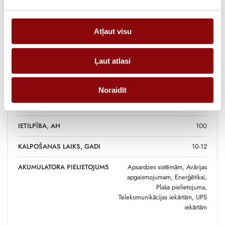
SVARS
39 kg
Atļaut visu
IZMĒRI
40.7x17.2x24 cm
Ļaut atlasi
RAŽOTĀJS
YUASA
SPRIEGUMS, V
12
Noraidīt
AKUMULATORA TIPS
AGM
IETILPĪBA, AH
100
KALPOŠANAS LAIKS, GADI
10-12
AKUMULATORA PIELIETOJUMS
Apsardzes sistēmām, Avārijas
apgaismojumam, Enerģētikai,
Plaša pielietojuma,
Telekomunikācijas iekārtām, UPS
iekārtām