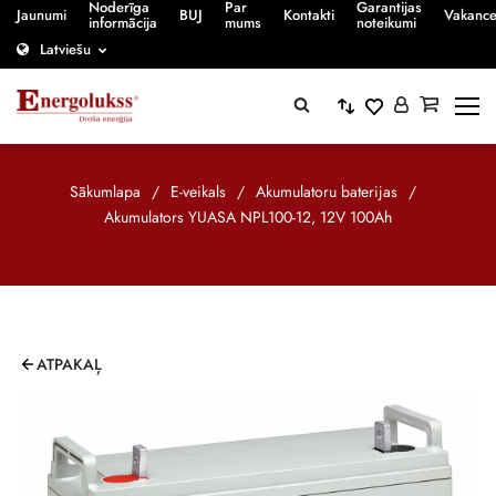
Noderīga
Par
Garantijas
Jaunumi
BUJ
Kontakti
Vakanc
informācija
mums
noteikumi
Latviešu
Sākumlapa
/
E-veikals
/
Akumulatoru baterijas
/
Akumulators YUASA NPL100-12, 12V 100Ah
ATPAKAĻ