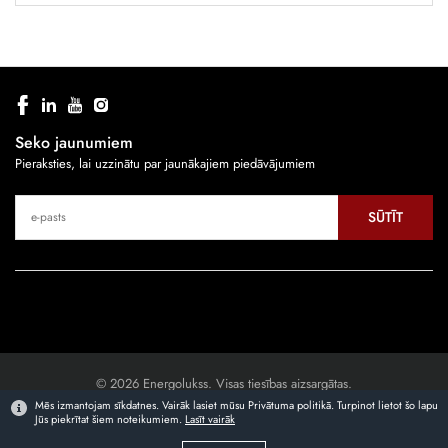
Seko jaunumiem
Pieraksties, lai uzzinātu par jaunākajiem piedāvājumiem
SŪTĪT
© 2026 Energolukss. Visas tiesības aizsargātas.
Mēs izmantojam sīkdatnes. Vairāk lasiet mūsu Privātuma politikā. Turpinot lietot šo lapu
Jūs piekrītat šiem noteikumiem.
Lasīt vairāk
Mājaslapas izstrāde