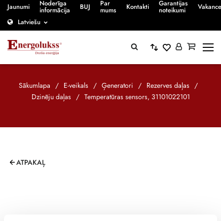
Noderīga
Par
Garantijas
Jaunumi
BUJ
Kontakti
Vakanc
informācija
mums
noteikumi
Latviešu
Sākumlapa
/
E-veikals
/
Ģeneratori
/
Rezerves daļas
/
Dzinēju daļas
/
Temperatūras sensors, 31101022101
ATPAKAĻ