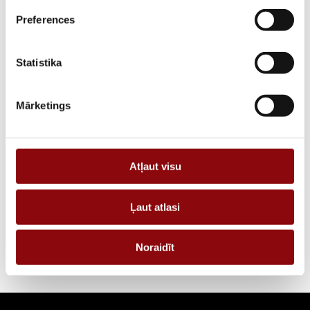
Preferences
PIEGĀDES LAIKS, JA PRECE NAV
2 nedēļas
NOLIKTAVĀ RĪGĀ
Statistika
APRAKSTS
PIEPRASĪT PIEDĀVĀJUMU
Mārketings
Informācija
Atļaut visu
IZMĒRI
3x14.5x3 cm
Ļaut atlasi
RAŽOTĀJS
KOHLER
Noraidīt