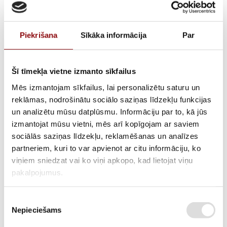
Piekrišana
Sīkāka informācija
Par
Šī tīmekļa vietne izmanto sīkfailus
Mēs izmantojam sīkfailus, lai personalizētu saturu un
reklāmas, nodrošinātu sociālo saziņas līdzekļu funkcijas
un analizētu mūsu datplūsmu. Informāciju par to, kā jūs
Temperatūras sensors,
izmantojat mūsu vietni, mēs arī kopīgojam ar saviem
sociālās saziņas līdzekļu, reklamēšanas un analīzes
31101022101
partneriem, kuri to var apvienot ar citu informāciju, ko
viņiem sniedzat vai ko viņi apkopo, kad lietojat viņu
pakalpojumus.
ATLIKUMS
Pieejams pēc pasūtījuma
Piekrišanas
ARTIKULS
211400443
Nepieciešams
izvēle
RAŽOTĀJA KODS
31101022101