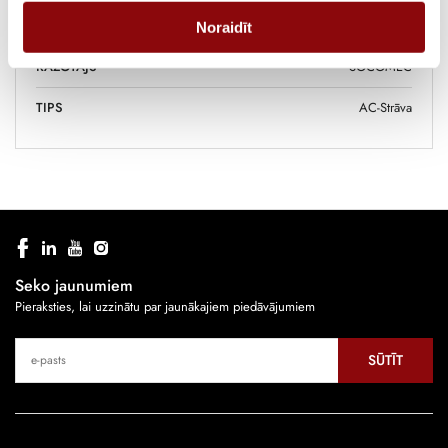
IZMĒRI
95x95x125 cm
Noraidīt
RAŽOTĀJS
SOCOMEC
TIPS
AC-Strāva
Seko jaunumiem
Pieraksties, lai uzzinātu par jaunākajiem piedāvājumiem
SŪTĪT