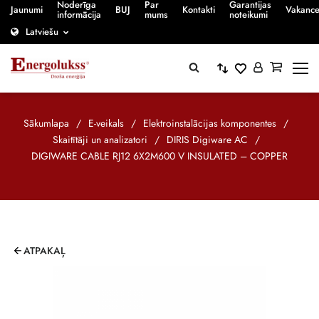
Noderīga
Par
Garantijas
Jaunumi
BUJ
Kontakti
Vakanc
informācija
mums
noteikumi
Latviešu
Sākumlapa
/
E-veikals
/
Elektroinstalācijas komponentes
/
Skaitītāji un analizatori
/
DIRIS Digiware AC
/
DIGIWARE CABLE RJ12 6X2M600 V INSULATED – COPPER
ATPAKAĻ