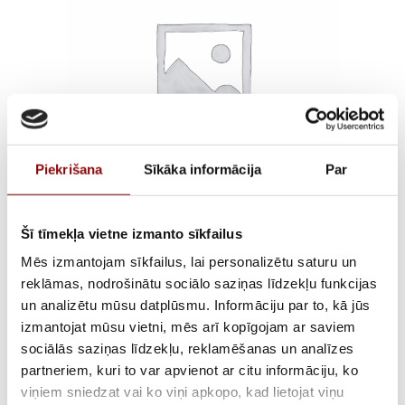
Piekrišana
Sīkāka informācija
Par
DIGIWARE CABLE RJ12
Šī tīmekļa vietne izmanto sīkfailus
Mēs izmantojam sīkfailus, lai personalizētu saturu un
6X2M600 V INSULATED
reklāmas, nodrošinātu sociālo saziņas līdzekļu funkcijas
un analizētu mūsu datplūsmu. Informāciju par to, kā jūs
– COPPER
izmantojat mūsu vietni, mēs arī kopīgojam ar saviem
sociālās saziņas līdzekļu, reklamēšanas un analīzes
€
41,06
ar PVN
partneriem, kuri to var apvienot ar citu informāciju, ko
viņiem sniedzat vai ko viņi apkopo, kad lietojat viņu