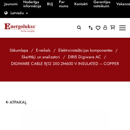
Noderīga
Par
Garantijas
Jaunumi
BUJ
Kontakti
Vakanc
informācija
mums
noteikumi
Latviešu
Sākumlapa
/
E-veikals
/
Elektroinstalācijas komponentes
/
Skaitītāji un analizatori
/
DIRIS Digiware AC
/
DIGIWARE CABLE RJ12 3X0.2M600 V INSULATED – COPPER
ATPAKAĻ