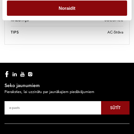
IZMĒRI
10x10x240 cm
Noraidīt
RAŽOTĀJS
SOCOMEC
TIPS
AC-Strāva
Seko jaunumiem
Pieraksties, lai uzzinātu par jaunākajiem piedāvājumiem
SŪTĪT