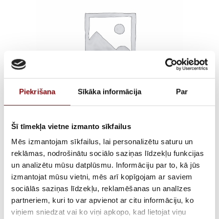
Piekrišana
Sīkāka informācija
Par
DIGIWARE CABLE RJ12
Šī tīmekļa vietne izmanto sīkfailus
Mēs izmantojam sīkfailus, lai personalizētu saturu un
3X0.2M600 V
reklāmas, nodrošinātu sociālo saziņas līdzekļu funkcijas
un analizētu mūsu datplūsmu. Informāciju par to, kā jūs
INSULATED – COPPER
izmantojat mūsu vietni, mēs arī kopīgojam ar saviem
sociālās saziņas līdzekļu, reklamēšanas un analīzes
€
9,00
ar PVN
partneriem, kuri to var apvienot ar citu informāciju, ko
viņiem sniedzat vai ko viņi apkopo, kad lietojat viņu