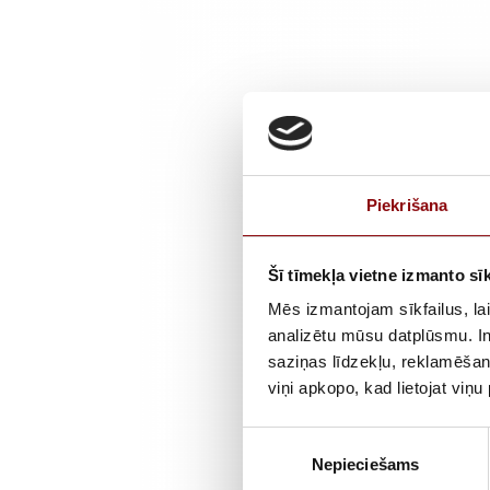
Piekrišana
Šī tīmekļa vietne izmanto sīk
Mēs izmantojam sīkfailus, lai
analizētu mūsu datplūsmu. In
saziņas līdzekļu, reklamēšana
viņi apkopo, kad lietojat viņ
Piekrišanas
Nepieciešams
izvēle