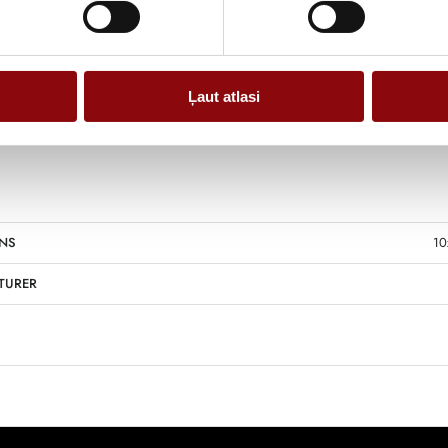
Ļaut atlasi
Information
NS
10
TURER