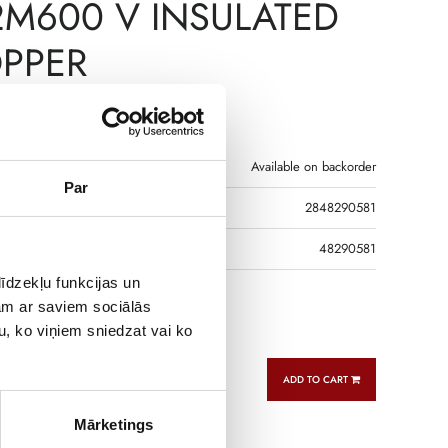
2M600 V INSULATED
PPER
€
9,00
T
Available on backorder
Par
2848290581
R CODE
48290581
īdzekļu funkcijas un
jam ar saviem sociālās
n cable 0.2m x3
u, ko viņiem sniedzat vai ko
ADD TO CART
Mārketings