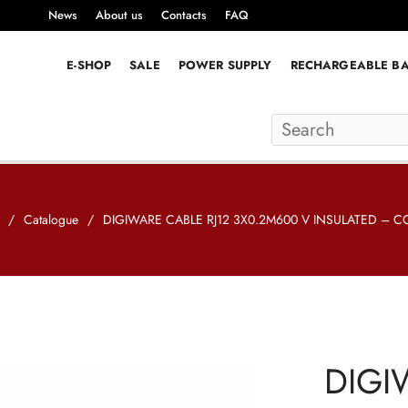
News
About us
Contacts
FAQ
E-SHOP
SALE
POWER SUPPLY
RECHARGEABLE BA
/
Catalogue
/
DIGIWARE CABLE RJ12 3X0.2M600 V INSULATED – C
DIGI