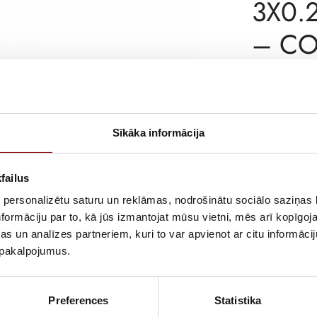
3X0.
– CO
Incl. VA
AVAILABILITY
Sīkāka informācija
SKU
MANUFACTURE
failus
 personalizētu saturu un reklāmas, nodrošinātu sociālo saziņas l
DESCRIPTION
formāciju par to, kā jūs izmantojat mūsu vietni, mēs arī kopīgo
RJ12 connectio
s un analīzes partneriem, kuri to var apvienot ar citu informācij
u pakalpojumus.
Preferences
Statistika