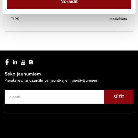
Noraidīt
RAŽOTĀJS
SOCOMEC
TIPS
Mēriekārta
Seko jaunumiem
Pieraksties, lai uzzinātu par jaunākajiem piedāvājumiem
SŪTĪT