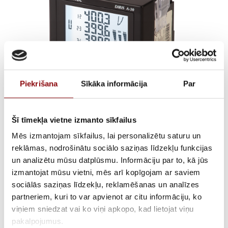
Piekrišana
Sīkāka informācija
Par
Šī tīmekļa vietne izmanto sīkfailus
DIRIS A30 96*96 DOOR
Mēs izmantojam sīkfailus, lai personalizētu saturu un
reklāmas, nodrošinātu sociālo saziņas līdzekļu funkcijas
MOUNTING
un analizētu mūsu datplūsmu. Informāciju par to, kā jūs
izmantojat mūsu vietni, mēs arī kopīgojam ar saviem
€
304,74
ar PVN
sociālās saziņas līdzekļu, reklamēšanas un analīzes
partneriem, kuri to var apvienot ar citu informāciju, ko
viņiem sniedzat vai ko viņi apkopo, kad lietojat viņu
ATLIKUMS
Pieejams pēc pasūtījuma
pakalpojumus.