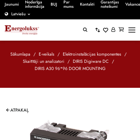
Noderīga
Par
Garantijas
Jaunumi
BUJ
Kontakti
Vakanc
informācija
mums
noteikumi
Latviešu
Sākumlapa
/
E-veikals
/
Elektroinstalācijas komponentes
/
Skaitītāji un analizatori
/
DIRIS Digiware DC
/
DIRIS A30 96*96 DOOR MOUNTING
ATPAKAĻ