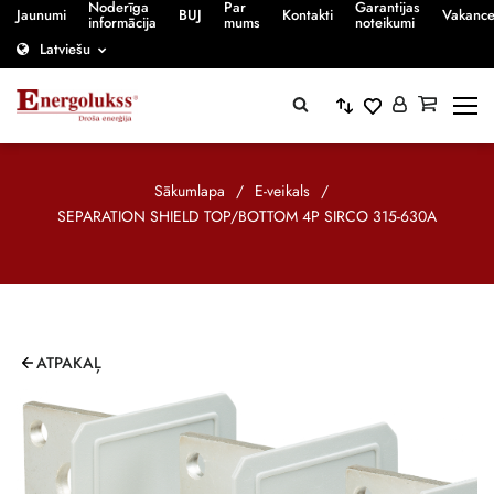
Noderīga
Par
Garantijas
Jaunumi
BUJ
Kontakti
Vakanc
informācija
mums
noteikumi
Latviešu
Sākumlapa
/
E-veikals
/
SEPARATION SHIELD TOP/BOTTOM 4P SIRCO 315-630A
ATPAKAĻ