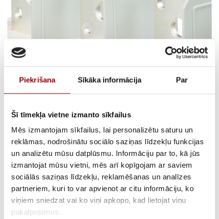
Piekrišana
Sīkāka informācija
Par
SEPARATION SHIELD
Šī tīmekļa vietne izmanto sīkfailus
Mēs izmantojam sīkfailus, lai personalizētu saturu un
TOP/BOTTOM 4P SIRCO
reklāmas, nodrošinātu sociālo saziņas līdzekļu funkcijas
un analizētu mūsu datplūsmu. Informāciju par to, kā jūs
315-630A
izmantojat mūsu vietni, mēs arī kopīgojam ar saviem
sociālās saziņas līdzekļu, reklamēšanas un analīzes
partneriem, kuri to var apvienot ar citu informāciju, ko
viņiem sniedzat vai ko viņi apkopo, kad lietojat viņu
ATLIKUMS
Pieejams pēc pasūtījuma
pakalpojumus.