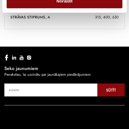
Noraidīt
TIPS
Aprīkojums
STRĀVAS STIPRUMS, A
315, 400, 630
Seko jaunumiem
Pieraksties, lai uzzinātu par jaunākajiem piedāvājumiem
SŪTĪT