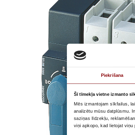
Piekrišana
Šī tīmekļa vietne izmanto sīk
Mēs izmantojam sīkfailus, lai
analizētu mūsu datplūsmu. In
saziņas līdzekļu, reklamēšana
viņi apkopo, kad lietojat viņ