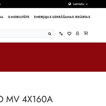
s
Latviešu
MA
E-MOBILITĀTE
ENERĢIJAS UZKRĀŠANAS IEKĀRTAS
O MV 4X160A