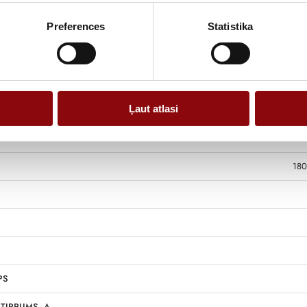
Preferences
Statistika
Ļaut atlasi
180
PS
TIPRUMS, A