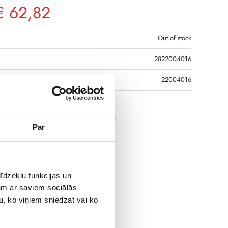
€
62,82
Out of stock
2822004016
DS
22004016
 break switch body SIRCO MV 4P 160A
Par
īdzekļu funkcijas un
jam ar saviem sociālās
u, ko viņiem sniedzat vai ko