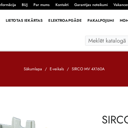
nformācija
BUJ
Par mums
Kontakti
Garantijas noteikumi
Vakance
LIETOTAS IEKĀRTAS
ELEKTROAPGĀDE
PAKALPOJUMI
NO
Sākumlapa
/
E-veikals
/
SIRCO MV 4X160A
SIRC