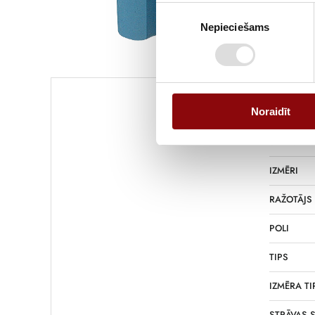
Piekrišanas
Nepieciešams
izvēle
Informācija
Noraidīt
SVARS
IZMĒRI
RAŽOTĀJS
POLI
TIPS
IZMĒRA TI
STRĀVAS S