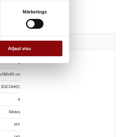
Mārketings
Katalogi
Atļaut visu
1 kg
x180x90 cm
SOCOMEC
4
Slēdzis
MV
160