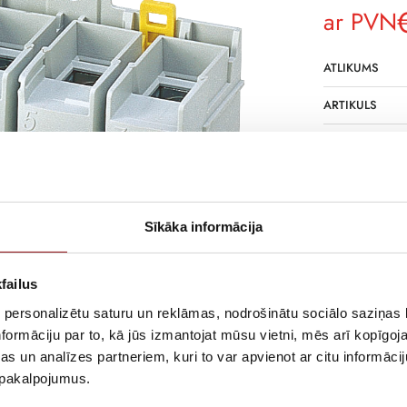
ar PVN
ATLIKUMS
ARTIKULS
RAŽOTĀJA KO
APRAKSTS
Universal load
Sīkāka informācija
failus
 personalizētu saturu un reklāmas, nodrošinātu sociālo saziņas l
formāciju par to, kā jūs izmantojat mūsu vietni, mēs arī kopīgo
s un analīzes partneriem, kuri to var apvienot ar citu informācij
u pakalpojumus.