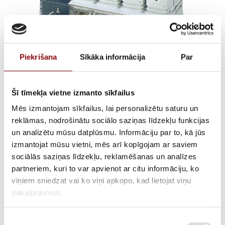
Piekrišana
Sīkāka informācija
Par
Šī tīmekļa vietne izmanto sīkfailus
SIRCO MV 4X160A
Mēs izmantojam sīkfailus, lai personalizētu saturu un
reklāmas, nodrošinātu sociālo saziņas līdzekļu funkcijas
€
62,82
un analizētu mūsu datplūsmu. Informāciju par to, kā jūs
Incl. VAT
izmantojat mūsu vietni, mēs arī kopīgojam ar saviem
sociālās saziņas līdzekļu, reklamēšanas un analīzes
AVAILABILITY
Out of stock
partneriem, kuri to var apvienot ar citu informāciju, ko
viņiem sniedzat vai ko viņi apkopo, kad lietojat viņu
SKU
2822004016
pakalpojumus.
MANUFACTURER CODE
22004016
Piekrišanas