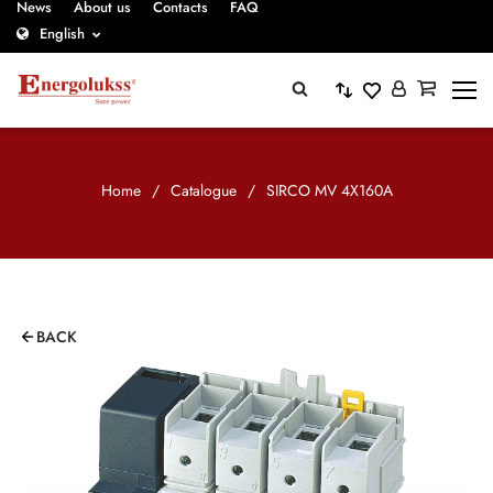
News
About us
Contacts
FAQ
English
Home
/
Catalogue
/
SIRCO MV 4X160A
BACK