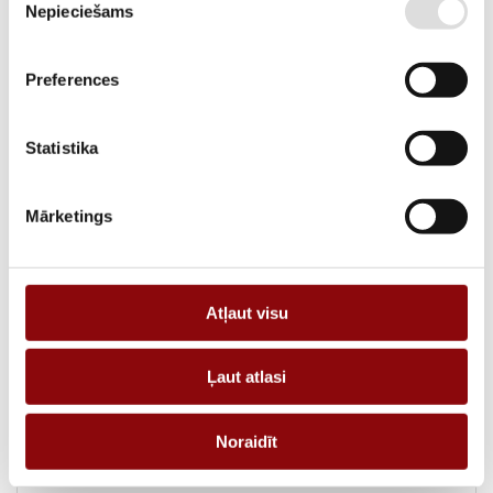
DESCRIPTION
Nepieciešams
izvēle
Universal load break switch body SIRCO MV 4P 160A
Preferences
Information
Statistika
WEIGHT
1 kg
Mārketings
DIMENSIONS
180x180x90 cm
MANUFACTURER
SOCOMEC
POLE
4
Atļaut visu
TYPE
Switch
Ļaut atlasi
SIZE TYPE
MV
Noraidīt
CURRENT, A
160