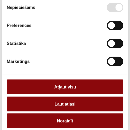
Piekrišanas
APRAKSTS
Nepieciešams
izvēle
Cable-through CT TCA 21 100A/5A Class 0,5 1,5VA
Preferences
PIEPRASĪT PIEDĀVĀJUMU
Statistika
Informācija
Katalogi
Mārketings
SVARS
0.19 kg
IZMĒRI
83x83x55 cm
Atļaut visu
RAŽOTĀJS
SOCOMEC
STRĀVAS STIPRUMS, A
100
Ļaut atlasi
TIPS
TCA21
Noraidīt
IZMĒRA TIPS
TCA Cable-through