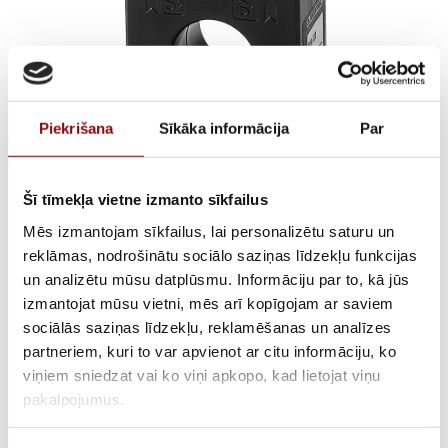
Piekrišana
Sīkāka informācija
Par
Šī tīmekļa vietne izmanto sīkfailus
TCA21 100/5 cl.0,5
Mēs izmantojam sīkfailus, lai personalizētu saturu un
1,5VA + fix
reklāmas, nodrošinātu sociālo saziņas līdzekļu funkcijas
un analizētu mūsu datplūsmu. Informāciju par to, kā jūs
izmantojat mūsu vietni, mēs arī kopīgojam ar saviem
sociālās saziņas līdzekļu, reklamēšanas un analīzes
ATLIKUMS
Pieejams pēc pasūtījuma
partneriem, kuri to var apvienot ar citu informāciju, ko
viņiem sniedzat vai ko viņi apkopo, kad lietojat viņu
ARTIKULS
28192T2010
pakalpojumus.
RAŽOTĀJA KODS
192T2010