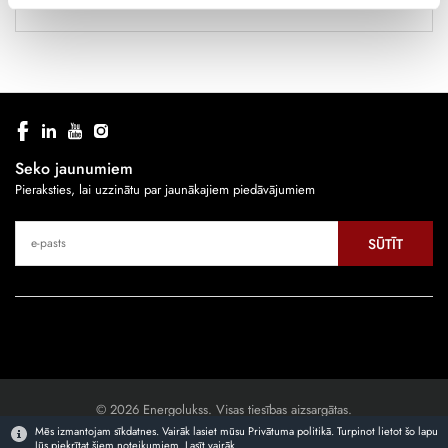
Seko jaunumiem
Pieraksties, lai uzzinātu par jaunākajiem piedāvājumiem
SŪTĪT
© 2026 Energolukss. Visas tiesības aizsargātas.
Mēs izmantojam sīkdatnes. Vairāk lasiet mūsu Privātuma politikā. Turpinot lietot šo lapu
Jūs piekrītat šiem noteikumiem.
Lasīt vairāk