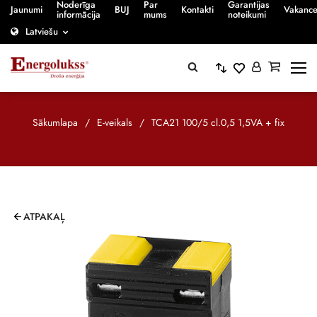
Noderīga
Par
Garantijas
Jaunumi
BUJ
Kontakti
Vakanc
informācija
mums
noteikumi
Latviešu
Sākumlapa
/
E-veikals
/
TCA21 100/5 cl.0,5 1,5VA + fix
ATPAKAĻ