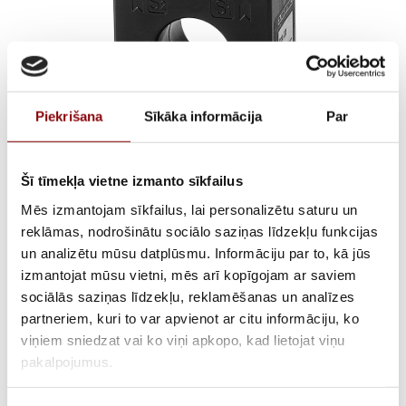
Piekrišana
Sīkāka informācija
Par
Šī tīmekļa vietne izmanto sīkfailus
TCA21 100/5 cl.0,5
Mēs izmantojam sīkfailus, lai personalizētu saturu un
1,5VA + fix
reklāmas, nodrošinātu sociālo saziņas līdzekļu funkcijas
un analizētu mūsu datplūsmu. Informāciju par to, kā jūs
izmantojat mūsu vietni, mēs arī kopīgojam ar saviem
sociālās saziņas līdzekļu, reklamēšanas un analīzes
AVAILABILITY
Available on backorder
partneriem, kuri to var apvienot ar citu informāciju, ko
viņiem sniedzat vai ko viņi apkopo, kad lietojat viņu
SKU
28192T2010
pakalpojumus.
MANUFACTURER CODE
192T2010