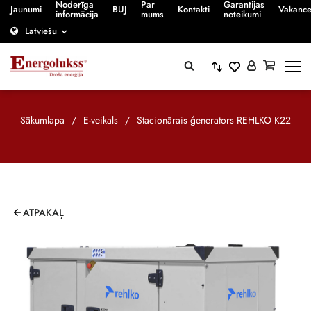
Noderīga
Par
Garantijas
Jaunumi
BUJ
Kontakti
Vakanc
informācija
mums
noteikumi
Latviešu
Sākumlapa
/
E-veikals
/
Stacionārais ģenerators REHLKO K22
ATPAKAĻ