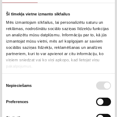
NOLIKTAVĀ RĪGĀ
APRAKSTS
Šī tīmekļa vietne izmanto sīkfailus
3 fāžu stacionārais ģenerators ar virsbūvi
Mēs izmantojam sīkfailus, lai personalizētu saturu un
reklāmas, nodrošinātu sociālo saziņas līdzekļu funkcijas
un analizētu mūsu datplūsmu. Informāciju par to, kā jūs
PIEPRASĪT PIEDĀVĀJUMU
izmantojat mūsu vietni, mēs arī kopīgojam ar saviem
sociālās saziņas līdzekļu, reklamēšanas un analīzes
Informācija
Tehniskā specifikācija
partneriem, kuri to var apvienot ar citu informāciju, ko
viņiem sniedzat vai ko viņi apkopo, kad lietojat viņu
pakalpojumus.
SVARS
600 kg
IZMĒRI
179.8x75.2x117.2 cm
Piekrišanas
Nepieciešams
izvēle
REZERVES JAUDA (ESP), KW
16.8
REZERVES JAUDA (ESP), KVA
22
Preferences
DARBA JAUDA (PRP), KW
15.3