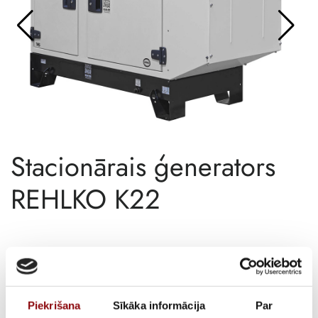
Stacionārais ģenerators
REHLKO K22
ATLIKUMS
Pieejams pēc pasūtījuma
ARTIKULS
11210227
Piekrišana
Sīkāka informācija
Par
PIEGĀDES LAIKS, JA PRECE NAV
2-4 mēneši