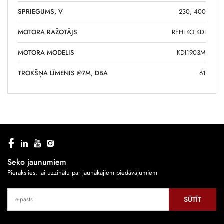
SPRIEGUMS, V
230, 400
MOTORA RAŽOTĀJS
REHLKO KDI
MOTORA MODELIS
KDI1903M
TROKŠŅA LĪMENIS @7M, DBA
61
Seko jaunumiem
Pieraksties, lai uzzinātu par jaunākajiem piedāvājumiem
SŪTĪT