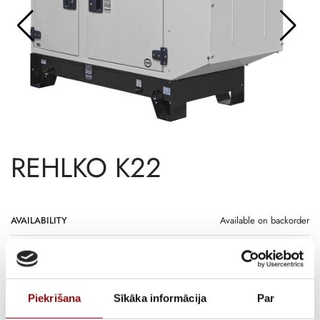
REHLKO K22
AVAILABILITY
Available on backorder
SKU
11210227
DELIVERY TIME IF THE PRODUCT
IS NOT IN STOCK IN RIGA
Piekrišana
Sīkāka informācija
Par