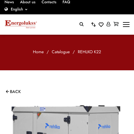
News
About us
Contacts
FAQ
English
Home
/
Catalogue
/
REHLKO K22
BACK