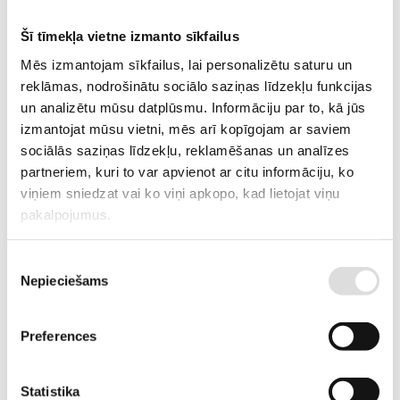
DESCRIPTION
3-phase stationary generator with canopy
Šī tīmekļa vietne izmanto sīkfailus
Mēs izmantojam sīkfailus, lai personalizētu saturu un
REQUEST AN OFFER
reklāmas, nodrošinātu sociālo saziņas līdzekļu funkcijas
un analizētu mūsu datplūsmu. Informāciju par to, kā jūs
izmantojat mūsu vietni, mēs arī kopīgojam ar saviem
Information
sociālās saziņas līdzekļu, reklamēšanas un analīzes
partneriem, kuri to var apvienot ar citu informāciju, ko
viņiem sniedzat vai ko viņi apkopo, kad lietojat viņu
WEIGHT
600 kg
pakalpojumus.
DIMENSIONS
179.8x75.2x117.2 cm
Piekrišanas
EMERGENCY STANDBY
16.8
Nepieciešams
izvēle
POWER, KW
EMERGENCY STANDBY
22
Preferences
POWER, KVA
PRIME POWER (PRP), KW
15.3
Statistika