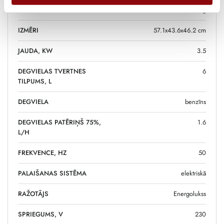
SVARS
40 kg
IZMĒRI
57.1x43.6x46.2 cm
JAUDA, KW
3.5
DEGVIELAS TVERTNES
6
TILPUMS, L
DEGVIELA
benzīns
DEGVIELAS PATĒRIŅŠ 75%,
1.6
L/H
FREKVENCE, HZ
50
PALAIŠANAS SISTĒMA
elektriskā
RAŽOTĀJS
Energolukss
SPRIEGUMS, V
230