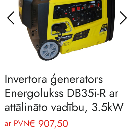
Invertora ģenerators
Energolukss DB35i-R ar
attālināto vadību, 3.5kW
€
907,50
ar PVN