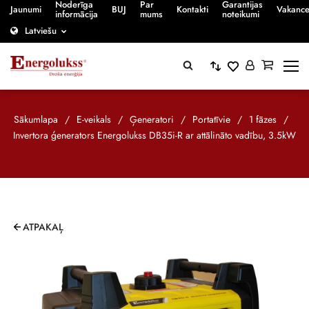
Noderīga
Par
Garantijas
Jaunumi
BUJ
Kontakti
Vakanc
informācija
mums
noteikumi
Latviešu
Sākumlapa
/
E-veikals
/
Ģeneratori
/
Portatīvie
/
1 fāzes
/
Invertora ģenerators Energolukss DB35i-R ar attālināto vadību, 3.5kW
ATPAKAĻ