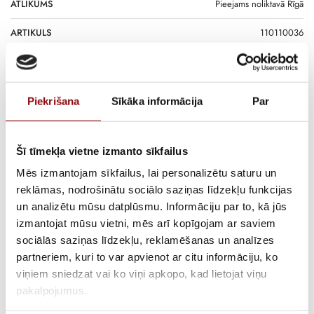
ATLIKUMS
Pieejams noliktavā Rīgā
ARTIKULS
110110036
PIEGĀDES LAIKS, JA PRECE NAV
12 nedēļas
NOLIKTAVĀ RĪGĀ
Piekrišana
Sīkāka informācija
Par
APRAKSTS
Invertora ģenerators DB35i-R ar 3.5kW jaudu ir paredzēts kā uzticams
un kluss rezerves elektroenerģijas avots mājai, vasarnīcai un mobilai
Šī tīmekļa vietne izmanto sīkfailus
lietošanai. Pateicoties invertora tehnoloģijai, ģenerators nodrošina
Mēs izmantojam sīkfailus, lai personalizētu saturu un
stabilu un tīru elektroenerģiju, kas ir droša jutīgām elektroierīcēm –
reklāmas, nodrošinātu sociālo saziņas līdzekļu funkcijas
datoriem, apkures automātikai, elektronikai un sadzīves tehnikai.
un analizētu mūsu datplūsmu. Informāciju par to, kā jūs
Šis invertora ģenerators mājai ir īpaši piemērots situācijām, kad
izmantojat mūsu vietni, mēs arī kopīgojam ar saviem
svarīga ir zema trokšņa emisija, vienmērīga sprieguma padeve un
sociālās saziņas līdzekļu, reklamēšanas un analīzes
ekonomiska degvielas patēriņa kontrole. Kompaktā konstrukcija un
partneriem, kuri to var apvienot ar citu informāciju, ko
vienkāršā ekspluatācija padara to par praktisku risinājumu gan
viņiem sniedzat vai ko viņi apkopo, kad lietojat viņu
ikdienas lietošanai, gan elektroapgādes pārtraukumu gadījumos.
pakalpojumus.
Ar jaudu 3.5kW ģenerators nodrošina pietiekamu rezervi