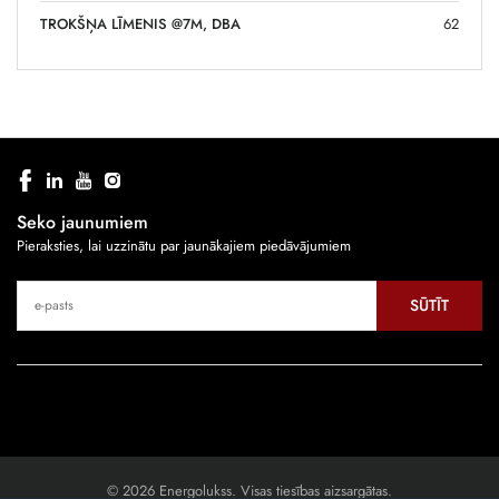
TROKŠŅA LĪMENIS @7M, DBA
62
Seko jaunumiem
Pieraksties, lai uzzinātu par jaunākajiem piedāvājumiem
SŪTĪT
© 2026 Energolukss. Visas tiesības aizsargātas.