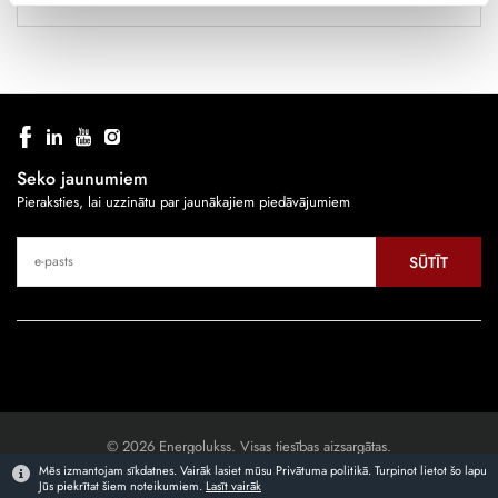
Seko jaunumiem
Pieraksties, lai uzzinātu par jaunākajiem piedāvājumiem
SŪTĪT
© 2026 Energolukss. Visas tiesības aizsargātas.
Mēs izmantojam sīkdatnes. Vairāk lasiet mūsu Privātuma politikā. Turpinot lietot šo lapu
Jūs piekrītat šiem noteikumiem.
Lasīt vairāk