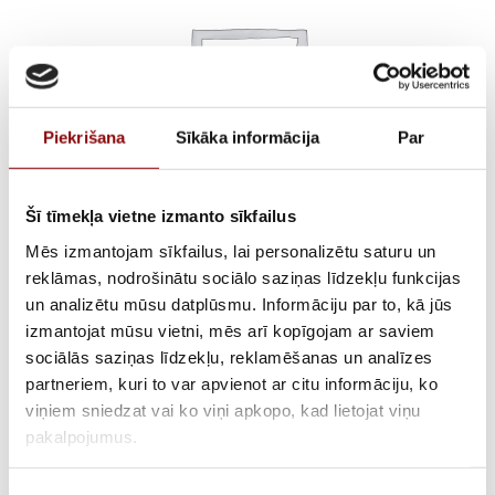
Piekrišana
Sīkāka informācija
Par
Šī tīmekļa vietne izmanto sīkfailus
Mēs izmantojam sīkfailus, lai personalizētu saturu un
Degvielas caurule ar
reklāmas, nodrošinātu sociālo saziņas līdzekļu funkcijas
un analizētu mūsu datplūsmu. Informāciju par to, kā jūs
štuceri JD līmeņrādītājam,
izmantojat mūsu vietni, mēs arī kopīgojam ar saviem
sociālās saziņas līdzekļu, reklamēšanas un analīzes
30501171508
partneriem, kuri to var apvienot ar citu informāciju, ko
viņiem sniedzat vai ko viņi apkopo, kad lietojat viņu
pakalpojumus.
ATLIKUMS
Pieejams pēc pasūtījuma