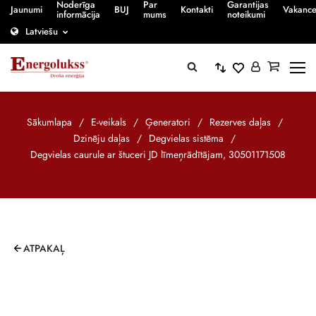
Noderīga
Par
Garantijas
Jaunumi
BUJ
Kontakti
Vakanc
informācija
mums
noteikumi
Latviešu
Sākumlapa
/
E-veikals
/
Ģeneratori
/
Rezerves daļas
/
Dzinēju daļas
/
Degvielas sistēma
/
Degvielas caurule ar štuceri JD līmeņrādītājam, 30501171508
ATPAKAĻ