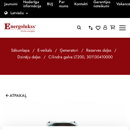
Noderīga
Par
Garantijas
Jaunumi
BUJ
Kontakti
Vakanc
informācija
mums
noteikumi
Latviešu
Sākumlapa
/
E-veikals
/
Ģeneratori
/
Rezerves daļas
/
Dzinēju daļas
/
Cilindra galva LT200, 301130410000
ATPAKAĻ