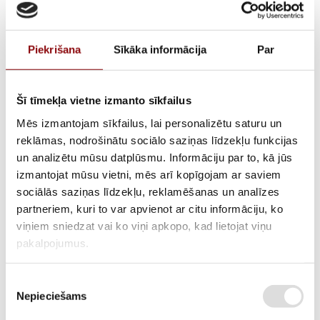
Piekrišana
Sīkāka informācija
Par
Šī tīmekļa vietne izmanto sīkfailus
Mēs izmantojam sīkfailus, lai personalizētu saturu un
reklāmas, nodrošinātu sociālo saziņas līdzekļu funkcijas
un analizētu mūsu datplūsmu. Informāciju par to, kā jūs
Cilindra galva LT200,
izmantojat mūsu vietni, mēs arī kopīgojam ar saviem
sociālās saziņas līdzekļu, reklamēšanas un analīzes
301130410000
partneriem, kuri to var apvienot ar citu informāciju, ko
viņiem sniedzat vai ko viņi apkopo, kad lietojat viņu
pakalpojumus.
ATLIKUMS
Pieejams pēc pasūtījuma
Piekrišanas
ARTIKULS
211300063
Nepieciešams
izvēle
RAŽOTĀJA KODS
301130410000