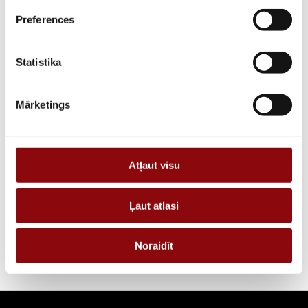
Preferences
PIEGĀDES LAIKS, JA PRECE NAV
12 nedēļas
NOLIKTAVĀ RĪGĀ
Statistika
APRAKSTS
PIEPRASĪT PIEDĀVĀJUMU
Mārketings
Informācija
Atļaut visu
IZMĒRI
20x20x10 cm
Ļaut atlasi
RAŽOTĀJS
Energolukss
Noraidīt