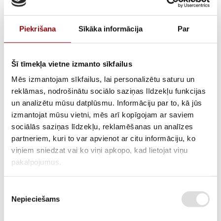
Piekrišana
Sīkāka informācija
Par
Šī tīmekļa vietne izmanto sīkfailus
Mēs izmantojam sīkfailus, lai personalizētu saturu un
reklāmas, nodrošinātu sociālo saziņas līdzekļu funkcijas
Cylinder head LT200,
un analizētu mūsu datplūsmu. Informāciju par to, kā jūs
izmantojat mūsu vietni, mēs arī kopīgojam ar saviem
301130410000
sociālās saziņas līdzekļu, reklamēšanas un analīzes
partneriem, kuri to var apvienot ar citu informāciju, ko
viņiem sniedzat vai ko viņi apkopo, kad lietojat viņu
pakalpojumus.
AVAILABILITY
Available on backorder
SKU
211300063
Piekrišanas
Nepieciešams
izvēle
MANUFACTURER CODE
301130410000