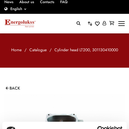
News
About us
Contacts
FAQ
English
Home
/
Catalogue
/
Cylinder head LT200, 301130410000
BACK