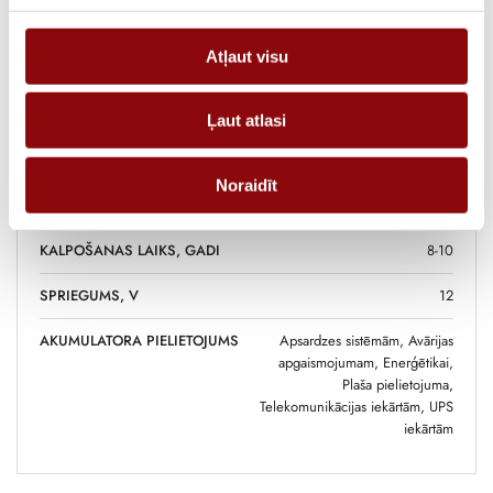
SVARS
3.8 kg
Atļaut visu
IZMĒRI
15.1x9.8x10.1 cm
RAŽOTĀJS
Cellpower
Ļaut atlasi
AKUMULATORA TIPS
AGM
Noraidīt
IETILPĪBA, AH
12
KALPOŠANAS LAIKS, GADI
8-10
SPRIEGUMS, V
12
AKUMULATORA PIELIETOJUMS
Apsardzes sistēmām, Avārijas
apgaismojumam, Enerģētikai,
Plaša pielietojuma,
Telekomunikācijas iekārtām, UPS
iekārtām