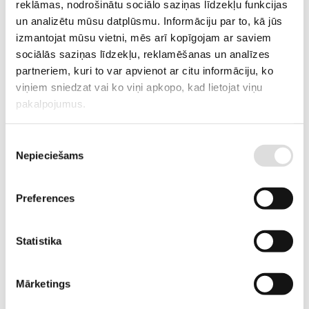
reklāmas, nodrošinātu sociālo saziņas līdzekļu funkcijas
RAŽOTĀJA KODS
CPL 12-12
un analizētu mūsu datplūsmu. Informāciju par to, kā jūs
izmantojat mūsu vietni, mēs arī kopīgojam ar saviem
PIEGĀDES LAIKS, JA PRECE NAV
2-3 nedēļas
sociālās saziņas līdzekļu, reklamēšanas un analīzes
NOLIKTAVĀ RĪGĀ
partneriem, kuri to var apvienot ar citu informāciju, ko
viņiem sniedzat vai ko viņi apkopo, kad lietojat viņu
APRAKSTS
pakalpojumus.
Cellpower ražotās akumulatoru baterijas ir neapkalpojamas
hermetizētas svina-skābes baterijas ar saistītu elektrolītu. Tās ir
Piekrišanas
pieļaujams novietot arī darbam horizontālā stāvoklī (uz sāniem)
Nepieciešams
izvēle
Preferences
PIEVIENOT GROZAM
Statistika
Informācija
Tehniskā specifikācija
Mārketings