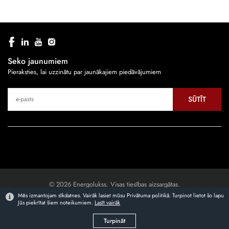
Seko jaunumiem
Pieraksties, lai uzzinātu par jaunākajiem piedāvājumiem
SŪTĪT
© 2026 Energolukss. Visas tiesības aizsargātas.
Mēs izmantojam sīkdatnes. Vairāk lasiet mūsu Privātuma politikā. Turpinot lietot šo lapu
Jūs piekrītat šiem noteikumiem.
Lasīt vairāk
Mājaslapas izstrāde
Turpināt