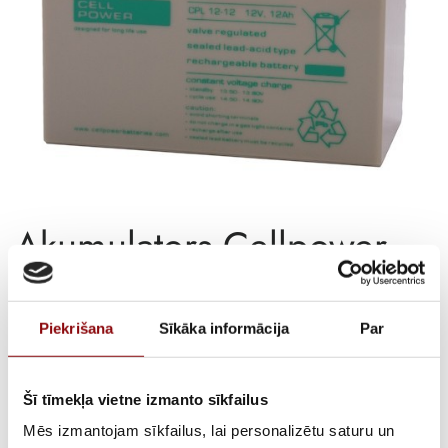
Akumulators Cellpower
CPL 12-12, 12V 12Ah
Piekrišana
Sīkāka informācija
Par
€
42,69
ar PVN
ATLIKUMS
Pieejams pēc pasūtījuma
Šī tīmekļa vietne izmanto sīkfailus
Mēs izmantojam sīkfailus, lai personalizētu saturu un
ARTIKULS
15131412