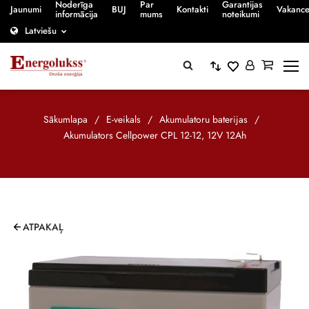
Noderīga
Par
Garantijas
Jaunumi
BUJ
Kontakti
Vakanc
informācija
mums
noteikumi
Latviešu
Sākumlapa
/
E-veikals
/
Akumulatoru baterijas
/
Akumulators Cellpower CPL 12-12, 12V 12Ah
ATPAKAĻ