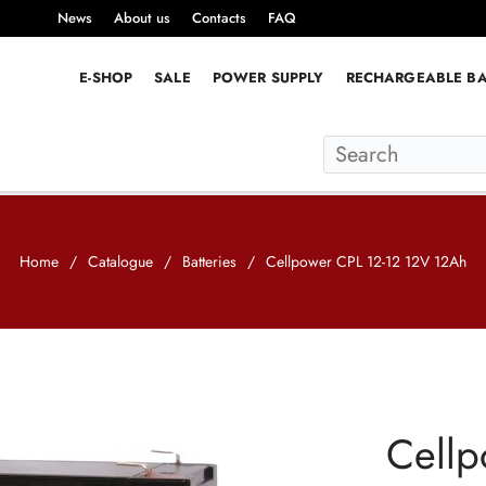
News
About us
Contacts
FAQ
E-SHOP
SALE
POWER SUPPLY
RECHARGEABLE BA
Home
/
Catalogue
/
Batteries
/
Cellpower CPL 12-12 12V 12Ah
Cellp