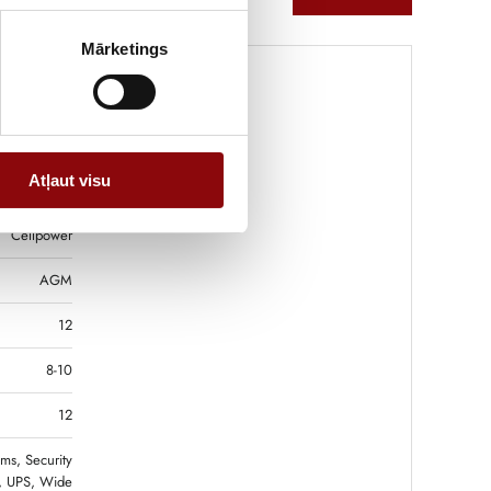
Mārketings
3.8 kg
Atļaut visu
x9.8x10.1 cm
Cellpower
AGM
12
8-10
12
ms, Security
, UPS, Wide