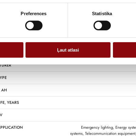
Preferences
Statistika
Information
Ļaut atlasi
NS
15.1
TURER
YPE
, AH
IFE, YEARS
 V
APPLICATION
Emergency lighting, Energy syste
systems, Telecommunication equipment