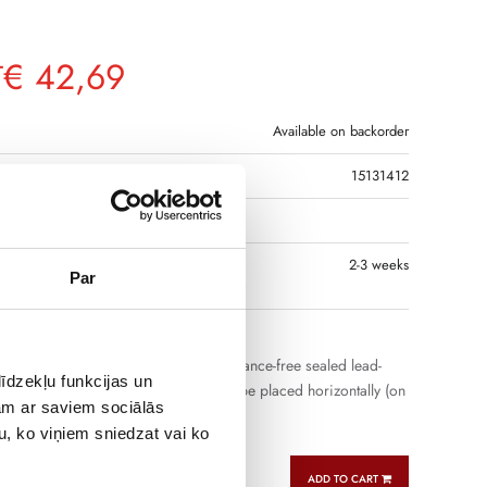
€
42,69
T
Available on backorder
15131412
R CODE
 IF THE PRODUCT IS
2-3 weeks
Par
 IN RIGA
anufactured by Cellpower are maintenance-free sealed lead-
īdzekļu funkcijas un
with immobilized electrolyte. They can be placed horizontally (on
jam ar saviem sociālās
 operation.
u, ko viņiem sniedzat vai ko
ADD TO CART