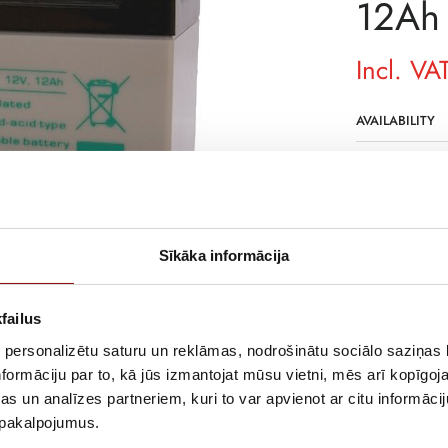
12Ah
Incl. VA
AVAILABILITY
SKU
MANUFACTURE
DELIVERY TIME
Sīkāka informācija
NOT IN STOCK
DESCRIPTION
failus
The batteries m
 personalizētu saturu un reklāmas, nodrošinātu sociālo saziņas l
acid batteries 
formāciju par to, kā jūs izmantojat mūsu vietni, mēs arī kopīgo
their sides) for
s un analīzes partneriem, kuri to var apvienot ar citu informācij
u pakalpojumus.