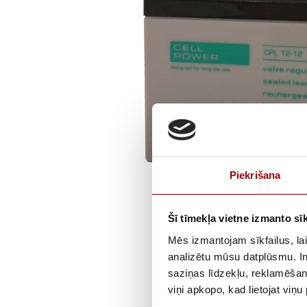
Piekrišana
Šī tīmekļa vietne izmanto sīk
Mēs izmantojam sīkfailus, lai
analizētu mūsu datplūsmu. In
saziņas līdzekļu, reklamēšana
viņi apkopo, kad lietojat viņ