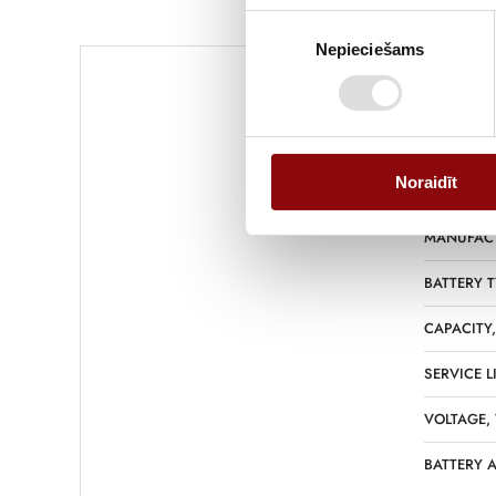
Piekrišanas
Nepieciešams
izvēle
WEIGHT
Noraidīt
DIMENSIO
MANUFAC
BATTERY T
CAPACITY
SERVICE L
VOLTAGE,
BATTERY 