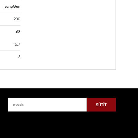
TecnoGen
230
68
16.7
3
SŪTĪT