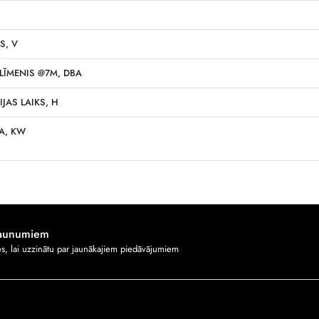
S, V
LĪMENIS @7M, DBA
JAS LAIKS, H
A, KW
jaunumiem
ies, lai uzzinātu par jaunākajiem piedāvājumiem