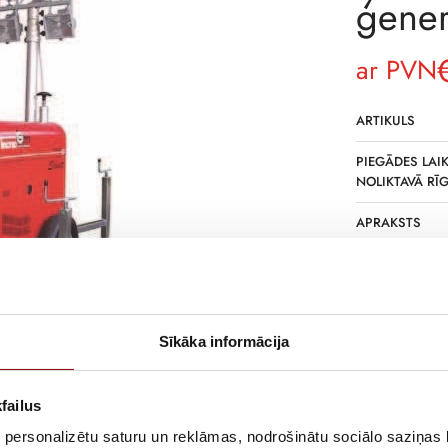
ģene
ar PVN
ARTIKULS
PIEGĀDES LAIK
NOLIKTAVĀ RĪ
APRAKSTS
Cena spēkā
ilgāks darb
Ģenerator
prožektori
Sīkāka informācija
pasākumos
Transportē
failus
Iepazīstiet
 personalizētu saturu un reklāmas, nodrošinātu sociālo saziņas l
pārvadāt.