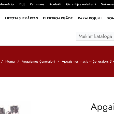
nformācija
BUJ
Par mums
Kontakti
Garantijas noteikumi
Vakance
LIETOTAS IEKĀRTAS
ELEKTROAPGĀDE
PAKALPOJUMI
NO
/
Noma
/
Apgaismes ģeneratori
/
Apgaismes masts – ģenerators 
Apga