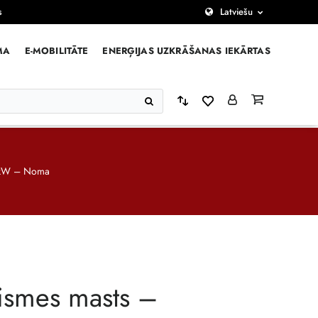
s
Latviešu
MA
E-MOBILITĀTE
ENERĢIJAS UZKRĀŠANAS IEKĀRTAS
3 kW – Noma
ismes masts –