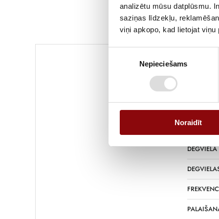
analizētu mūsu datplūsmu. In
saziņas līdzekļu, reklamēšana
viņi apkopo, kad lietojat viņ
Piekrišanas
Nepieciešams
izvēle
SVARS
IZMĒRI
Noraidīt
DEGVIELAS
DEGVIELA
DEGVIELAS
FREKVENC
PALAIŠAN