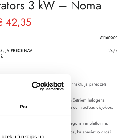
rators 3 kW – Noma
€
42,35
51160001
S, JA PRECE NAV
24/7
GĀ
, ja iekārta strādā līdz 12 stundām diennaktī. Ja paredzēts
ības laiks, tas jāsaskaņo atsevišķi.
s aprīkots ar izbīdāmu mastu (5,5m) un četriem halogēna
em. Šis ģenerators ir pielāgots darbam celtniecības objektos,
Par
 un citos brīvdabas objektos.
šanai nepieciešama piekabe, kravas furgons vai platforma.
ies ar iekārtas izmēriem, lai pārliecinātos, ka spēsiet to droši
īdzekļu funkcijas un