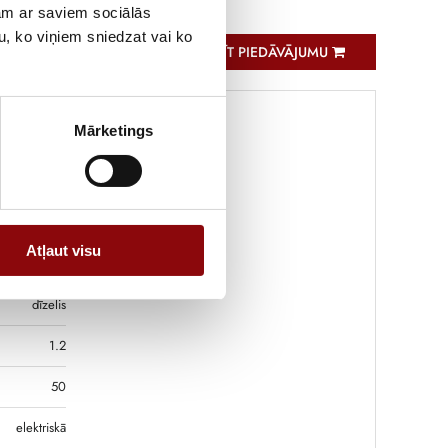
jam ar saviem sociālās
u, ko viņiem sniedzat vai ko
PIEPRASĪT PIEDĀVĀJUMU
Mārketings
191 kg
x82x180 cm
Atļaut visu
20
dīzelis
1.2
50
elektriskā