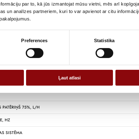
formāciju par to, kā jūs izmantojat mūsu vietni, mēs arī kopīgo
s un analīzes partneriem, kuri to var apvienot ar citu informācij
u pakalpojumus.
Informācija
Preferences
Statistika
104
Ļaut atlasi
 TVERTNES TILPUMS, L
 PATĒRIŅŠ 75%, L/H
E, HZ
AS SISTĒMA