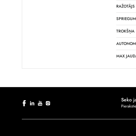
RAŽOTĀJS
SPRIEGUM
TROKŠŅA 
AUTONOMI
MAX JAUD
Seko 
Pierakst