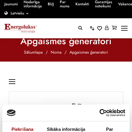
Noderīga
Par
Garantijas
Jaunumi
BUJ
Kontakti
Vakanc
informācija
mums
noteikumi
Latviešu
Apgaismes ģeneratori
Sākumlapa
/
Noma
/
Apgaismes ģeneratori
Piekrišana
Sīkāka informācija
Par