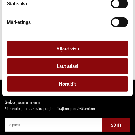
42,35 €
ar PVN
Statistika
Apgaismes masts – ģenerators 3 kW – Noma
Mārketings
Masts 5.5 m, 4 prožektori.
Atļaut visu
1
Ļaut atlasi
Noraidīt
Seko jaunumiem
Pieraksties, lai uzzinātu par jaunākajiem piedāvājumiem
SŪTĪT