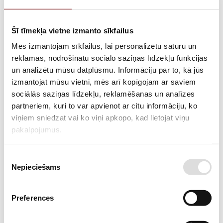
Šī tīmekļa vietne izmanto sīkfailus
66,55 €
ar PVN
Mēs izmantojam sīkfailus, lai personalizētu saturu un
reklāmas, nodrošinātu sociālo saziņas līdzekļu funkcijas
Apgaismes masts – ģenerators 6.4 kW – Noma
un analizētu mūsu datplūsmu. Informāciju par to, kā jūs
izmantojat mūsu vietni, mēs arī kopīgojam ar saviem
Masts 8 m, prožektori 4x1000 W + 1f 2 kW.
sociālās saziņas līdzekļu, reklamēšanas un analīzes
partneriem, kuri to var apvienot ar citu informāciju, ko
viņiem sniedzat vai ko viņi apkopo, kad lietojat viņu
pakalpojumus.
Piekrišanas
Nepieciešams
izvēle
Preferences