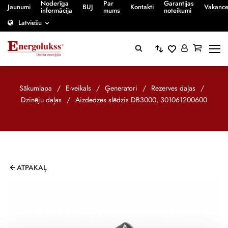
Noderīga
Par
Garantijas
Jaunumi
BUJ
Kontakti
Vakanc
informācija
mums
noteikumi
Latviešu
Sākumlapa
/
E-veikals
/
Ģeneratori
/
Rezerves daļas
/
Dzinēju daļas
/
Aizdedzes slēdzis DB3000, 301061200600
ATPAKAĻ