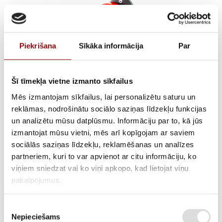
Piekrišana
Sīkāka informācija
Par
Šī tīmekļa vietne izmanto sīkfailus
Mēs izmantojam sīkfailus, lai personalizētu saturu un
reklāmas, nodrošinātu sociālo saziņas līdzekļu funkcijas
Aizdedzes slēdzis
un analizētu mūsu datplūsmu. Informāciju par to, kā jūs
izmantojat mūsu vietni, mēs arī kopīgojam ar saviem
DB3000,
sociālās saziņas līdzekļu, reklamēšanas un analīzes
partneriem, kuri to var apvienot ar citu informāciju, ko
301061200600
viņiem sniedzat vai ko viņi apkopo, kad lietojat viņu
pakalpojumus.
ATLIKUMS
Pieejams pēc pasūtījuma
Piekrišanas
Nepieciešams
izvēle