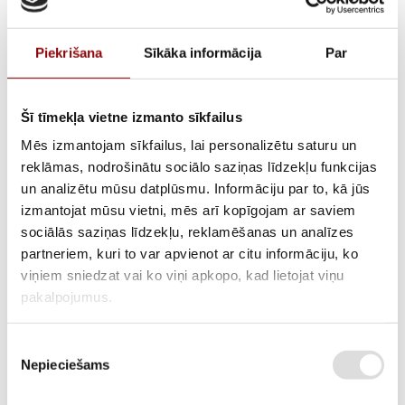
Piekrišana
Sīkāka informācija
Par
Šī tīmekļa vietne izmanto sīkfailus
Mēs izmantojam sīkfailus, lai personalizētu saturu un
reklāmas, nodrošinātu sociālo saziņas līdzekļu funkcijas
Ignition switch DB3000,
un analizētu mūsu datplūsmu. Informāciju par to, kā jūs
izmantojat mūsu vietni, mēs arī kopīgojam ar saviem
301061200600
sociālās saziņas līdzekļu, reklamēšanas un analīzes
partneriem, kuri to var apvienot ar citu informāciju, ko
viņiem sniedzat vai ko viņi apkopo, kad lietojat viņu
pakalpojumus.
AVAILABILITY
Available on backorder
SKU
211400330
Piekrišanas
Nepieciešams
izvēle
MANUFACTURER CODE
301061200600