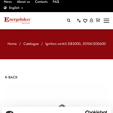
News
About us
Contacts
FAQ
English
Home
/
Catalogue
/
Ignition switch DB3000, 301061200600
BACK