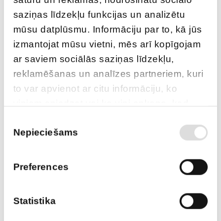
saziņas līdzekļu funkcijas un analizētu
mūsu datplūsmu. Informāciju par to, kā jūs
Skatīt vairāk
izmantojat mūsu vietni, mēs arī kopīgojam
E-veikals
ar saviem sociālās saziņas līdzekļu,
Garantētās un rezerves elektroapgādes risinājumi - UPS un ģeneratori,
reklamēšanas un analīzes partneriem, kuri
akumulatoru baterijas, sūkņi, elektraouto uzlādes iekārtas,
to var apvienot ar citu informāciju, ko
elektroinstalācijas komponentes, u.c.
viņiem sniedzat vai ko viņi apkopo, kad
lietojat viņu pakalpojumus.
Piekrišanas
Skatīt vairāk
Nepieciešams
izvēle
Sūkņi
Sūkņi ar benzīna vai dīzeļdegvielas dzinējiem priekš tīra, netīra un
dubļaina ūdens un ķimikālijām.
Preferences
Skatīt vairāk
Statistika
Noma