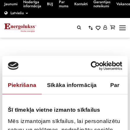
Noderīga
Par
Garantijas
Jaunumi
BUJ
Kontakti
Vakanc
informācija
mums
noteikumi
Latviešu
12.75
Piekrišana
Sīkāka informācija
Par
Sākumlapa
/
12.75
Šī tīmekļa vietne izmanto sīkfailus
Mēs izmantojam sīkfailus, lai personalizētu
saturu un reklāmas, nodrošinātu sociālo