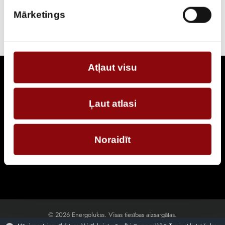
Strāvas ģeneratoru diennakts noma. Pilna servisa pakalpojums 24/7.
Mārketings
Atļaut visu
Seko jaunumiem
Ļaut atlasi
Pieraksties, lai uzzinātu par jaunākajiem piedāvājumiem
SŪTĪT
Noraidīt
© 2026 Energolukss. Visas tiesības aizsargātas.