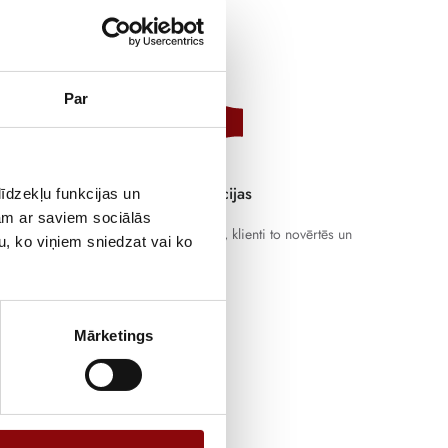
Par
Atbalstiet inovācijas
īdzekļu funkcijas un
jam ar saviem sociālās
Atbalstiet attīstību pareizajā virzienā, klienti to novērtēs un
u, ko viņiem sniedzat vai ko
ievēros.
Mārketings