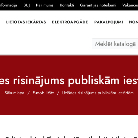
nformācija
BUJ
Par mums
Kontakti
Garantijas noteikumi
Vakance
LIETOTAS IEKĀRTAS
ELEKTROAPGĀDE
PAKALPOJUMI
NO
es risinājums publiskām ie
Sākumlapa
/
E-mobilitāte
/
Uzlādes risinājums publiskām iestādēm