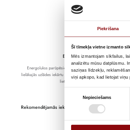
Piekrišana
Šī tīmekļa vietne izmanto sīk
Esiet redzams
Mēs izmantojam sīkfailus, lai
analizētu mūsu datplūsmu. In
Energolukss parūpēsies, lai Jūsu uzlādes iekārtas uzrādītos
saziņas līdzekļu, reklamēšana
lielākajās uzlādes iekārtu kartēs. Šīs kartes izmanto elektrisko au
viņi apkopo, kad lietojat viņ
lietotāji visā Eiropā.
Piekrišanas
Nepieciešams
izvēle
Rekomendējamās iekārtas publiskām iestādēm