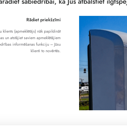
arādiet sabiedrībai, ka Jūs atbalstiet ilgtsp
Rādiet priekšzīmi
su klients (apmeklētājs) nāk papildināt
ības un atstājiet saviem apmeklētājiem
iedrības informēšanas funkciju – Jūsu
klienti to novērtēs.