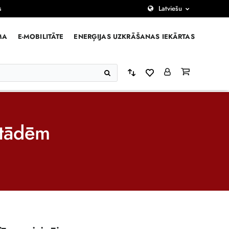
s
Latviešu
MA
E-MOBILITĀTE
ENERĢIJAS UZKRĀŠANAS IEKĀRTAS
stādēm