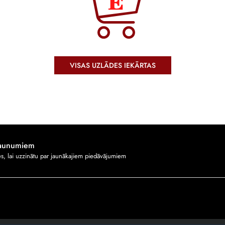
VISAS UZLĀDES IEKĀRTAS
jaunumiem
ies, lai uzzinātu par jaunākajiem piedāvājumiem