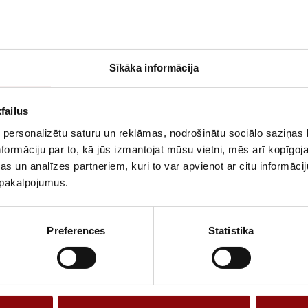
Sīkāka informācija
failus
Papildus peļņa
 personalizētu saturu un reklāmas, nodrošinātu sociālo saziņas l
formāciju par to, kā jūs izmantojat mūsu vietni, mēs arī kopīgo
Attīstoties elektromobilitātei palielināsies auto lietotāju skaits, kam
s un analīzes partneriem, kuri to var apvienot ar citu informācij
to
sekos loģiska vajadzība pēc to uzlādes pakalpojuma. Esiet tam
u pakalpojumus.
gatavs jau tagad, Energolukss pastāstīs un parādīs kā gūt peļņu
no uzlādes sesijām
Preferences
Statistika