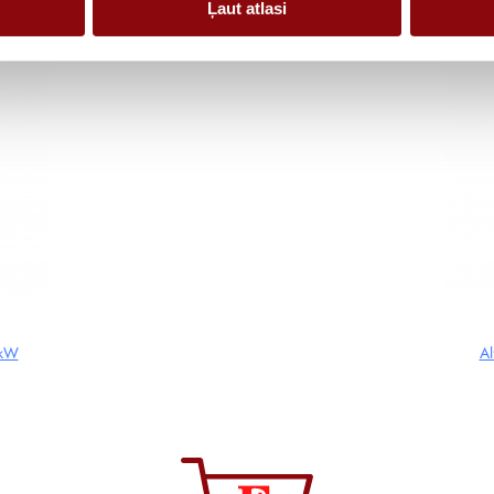
Ļaut atlasi
 kW
Al