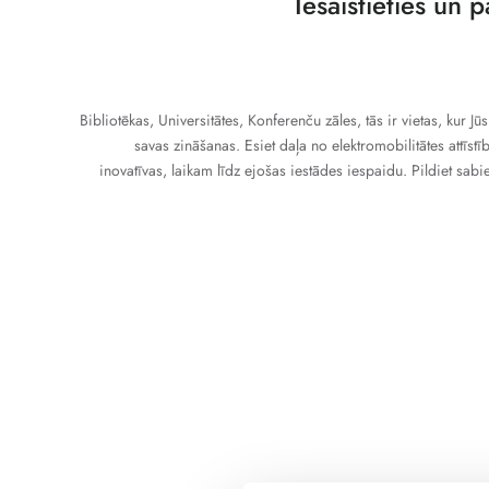
Iesaistieties un p
Bibliotēkas, Universitātes, Konferenču zāles, tās ir vietas, kur Jū
savas zināšanas. Esiet daļa no elektromobilitātes attīst
inovatīvas, laikam līdz ejošas iestādes iespaidu. Pildiet sab