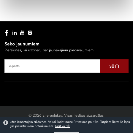
Seko jaunumiem
Pieraksties, lai uzzinātu par jaunākajiem piedāvājumiem
SŪTĪT
© 2026 Energolukss. Visas tiesības aizsargātas.
Mēs izmantojam sīkdatnes. Vairāk lasiet mūsu Privātuma politikā. Turpinot lietot šo lapu
Jūs piekrītat šiem noteikumiem.
Lasīt vairāk