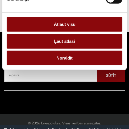
Strāvas ģeneratoru diennakts noma. Pilna servisa pakalpojums 24/7.
Atļaut visu
Ļaut atlasi
Seko jaunumiem
Noraidīt
Pieraksties, lai uzzinātu par jaunākajiem piedāvājumiem
SŪTĪT
© 2026 Energolukss. Visas tiesības aizsargātas.