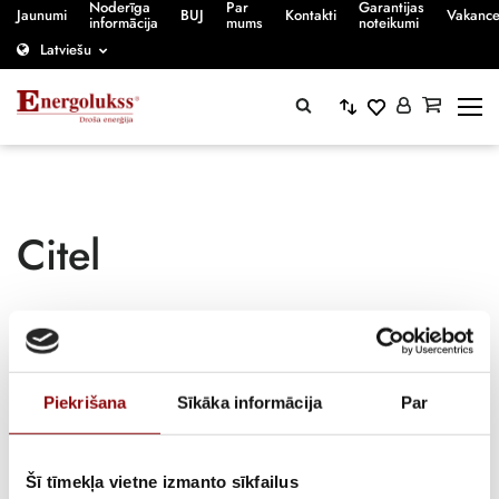
Noderīga
Par
Garantijas
Jaunumi
BUJ
Kontakti
Vakanc
informācija
mums
noteikumi
Latviešu
Citel
Sākumlapa
/
Piekrišana
Sīkāka informācija
Par
Citel
Šī tīmekļa vietne izmanto sīkfailus