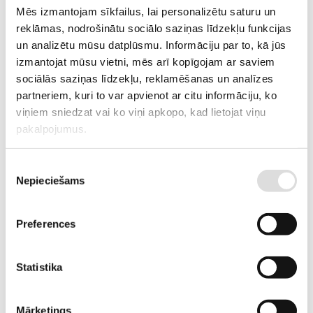
Mēs izmantojam sīkfailus, lai personalizētu saturu un
reklāmas, nodrošinātu sociālo saziņas līdzekļu funkcijas
un analizētu mūsu datplūsmu. Informāciju par to, kā jūs
Skatīt vairāk
izmantojat mūsu vietni, mēs arī kopīgojam ar saviem
E-veikals
sociālās saziņas līdzekļu, reklamēšanas un analīzes
partneriem, kuri to var apvienot ar citu informāciju, ko
Garantētās un rezerves elektroapgādes risinājumi - UPS un ģeneratori,
viņiem sniedzat vai ko viņi apkopo, kad lietojat viņu
akumulatoru baterijas, sūkņi, elektraouto uzlādes iekārtas,
pakalpojumus.
elektroinstalācijas komponentes, u.c.
Piekrišanas
Skatīt vairāk
Nepieciešams
izvēle
Sūkņi
Sūkņi ar benzīna vai dīzeļdegvielas dzinējiem priekš tīra, netīra un
Preferences
dubļaina ūdens un ķimikālijām.
Statistika
Skatīt vairāk
Noma
Mārketings