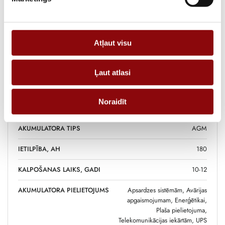
Informācija
Tehniskā specifikācija
Atļaut visu
SVARS
32.5 kg
IZMĒRI
29.7x16.8x23.1 cm
Ļaut atlasi
RAŽOTĀJS
YUASA
Noraidīt
SPRIEGUMS, V
6
AKUMULATORA TIPS
AGM
IETILPĪBA, AH
180
KALPOŠANAS LAIKS, GADI
10-12
AKUMULATORA PIELIETOJUMS
Apsardzes sistēmām, Avārijas
apgaismojumam, Enerģētikai,
Plaša pielietojuma,
Telekomunikācijas iekārtām, UPS