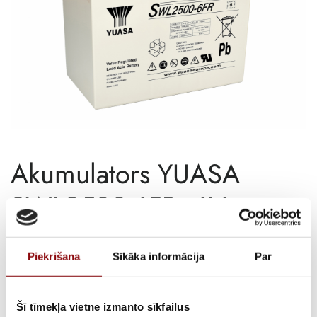
Akumulators YUASA
SWL2500-6FR, 6V
180Ah
Piekrišana
Sīkāka informācija
Par
€
226,63
ar PVN
Šī tīmekļa vietne izmanto sīkfailus
ATLIKUMS
Pieejams pēc pasūtījuma