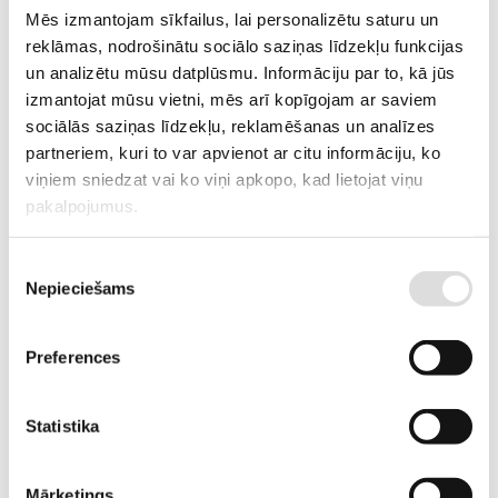
Mēs izmantojam sīkfailus, lai personalizētu saturu un
ARTIKULS
15154569
reklāmas, nodrošinātu sociālo saziņas līdzekļu funkcijas
un analizētu mūsu datplūsmu. Informāciju par to, kā jūs
RAŽOTĀJA KODS
SWL2500-6FR
izmantojat mūsu vietni, mēs arī kopīgojam ar saviem
sociālās saziņas līdzekļu, reklamēšanas un analīzes
PIEGĀDES LAIKS, JA PRECE NAV
3-6 nedēļas
NOLIKTAVĀ RĪGĀ
partneriem, kuri to var apvienot ar citu informāciju, ko
viņiem sniedzat vai ko viņi apkopo, kad lietojat viņu
APRAKSTS
pakalpojumus.
Paaugstinātas ietilpības YUASA ražotās akumulatoru baterijas ir
neapkalpojamas hermetizētas svina-skābes baterijas ar saistītu
Piekrišanas
elektrolītu. Tās ir pieļaujams novietot arī darbam horizontālā stāvoklī
Nepieciešams
izvēle
(uz sāniem). Darbības ilgums 10-12 gadi pie darba temperatūras 25 C
Preferences
Statistika
PIEVIENOT GROZAM
Mārketings