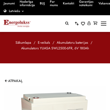
Noderīga
Par
Garantijas
Jaunumi
BUJ
Kontakti
Vakanc
informācija
mums
noteikumi
Latviešu
Sākumlapa
/
E-veikals
/
Akumulatoru baterijas
/
Akumulators YUASA SWL2500-6FR, 6V 180Ah
ATPAKAĻ